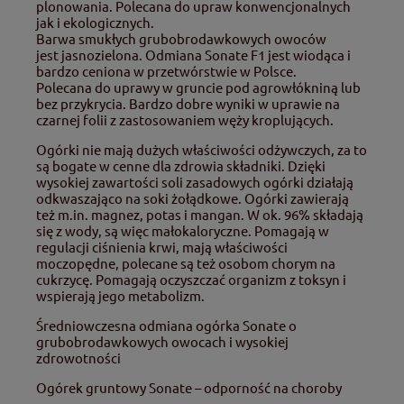
plonowania. Polecana do upraw konwencjonalnych
jak i ekologicznych.
Barwa smukłych grubobrodawkowych owoców
jest jasnozielona. Odmiana Sonate F1 jest wiodąca i
bardzo ceniona w przetwórstwie w Polsce.
Polecana do uprawy w gruncie pod agrowłókniną lub
bez przykrycia. Bardzo dobre wyniki w uprawie na
czarnej folii z zastosowaniem węży kroplujących.
Ogórki nie mają dużych właściwości odżywczych, za to
są bogate w cenne dla zdrowia składniki. Dzięki
wysokiej zawartości soli zasadowych ogórki działają
odkwaszająco na soki żołądkowe. Ogórki zawierają
też m.in. magnez, potas i mangan. W ok. 96% składają
się z wody, są więc małokaloryczne. Pomagają w
regulacji ciśnienia krwi, mają właściwości
moczopędne, polecane są też osobom chorym na
cukrzycę. Pomagają oczyszczać organizm z toksyn i
wspierają jego metabolizm.
Średniowczesna odmiana ogórka Sonate o
grubobrodawkowych owocach i wysokiej
zdrowotności
Ogórek gruntowy Sonate – odporność na choroby