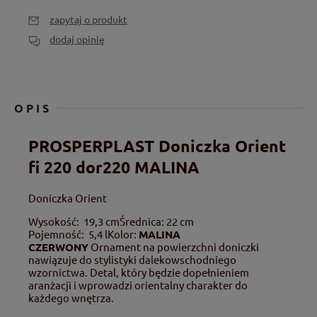
zapytaj o produkt
dodaj opinię
OPIS
PROSPERPLAST Doniczka Orient
fi 220 dor220 MALINA
Doniczka Orient
Wysokość
: 19,3 cm
Średnica: 22 cm
Pojemność
: 5,4 l
Kolor:
MALINA
CZERWONY
Ornament na powierzchni doniczki
nawiązuje do stylistyki dalekowschodniego
wzornictwa. Detal, który będzie dopełnieniem
aranżacji i wprowadzi orientalny charakter do
każdego wnętrza.