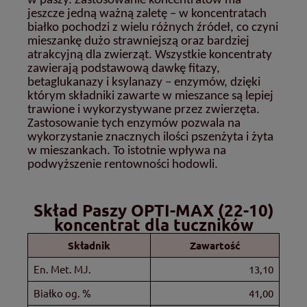
w paszy. Zastosowanie koncentratów ma
jeszcze jedną ważną zaletę – w koncentratach
białko pochodzi z wielu różnych źródeł, co czyni
mieszankę dużo strawniejszą oraz bardziej
atrakcyjną dla zwierząt. Wszystkie koncentraty
zawierają podstawową dawkę fitazy,
betaglukanazy i ksylanazy – enzymów, dzięki
którym składniki zawarte w mieszance są lepiej
trawione i wykorzystywane przez zwierzęta.
Zastosowanie tych enzymów pozwala na
wykorzystanie znacznych ilości pszenżyta i żyta
w mieszankach. To istotnie wpływa na
podwyższenie rentowności hodowli.
Skład Paszy OPTI-MAX (22-10)
koncentrat dla tuczników
Składnik
Zawartość
En. Met. MJ.
13,10
Białko og. %
41,00