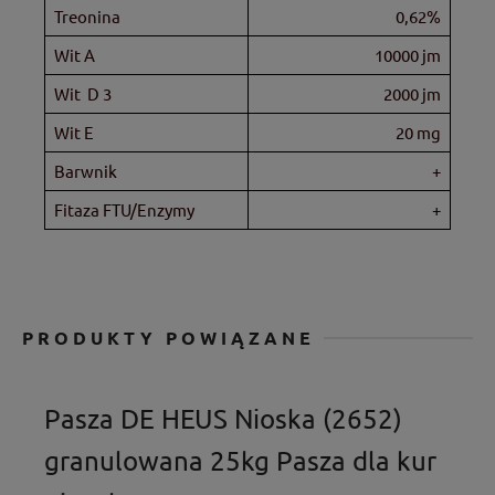
Treonina
0,62%
Wit A
10000 jm
Wit D 3
2000 jm
Wit E
20 mg
Barwnik
+
Fitaza FTU/Enzymy
+
PRODUKTY POWIĄZANE
Pasza DE HEUS Nioska (2652)
granulowana 25kg Pasza dla kur