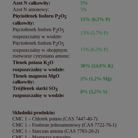
Azot N całkowity:
5%
Azot N amonowy:
5%
Pięciotlenek fosforu P
O
2
5
15% (6,5% P)
całkowity:
Pięciotlenek fosforu P
O
2
5
13% (5,7% P)
rozpuszczalny w wodzie:
Pięciotlenek fosforu P
O
2
5
15% (6,5% P)
rozpuszczalny w obojętnym
roztworze cytrynianu amonu:
Tlenek potasu K
O
2
30% (24,9% K)
rozpuszczalny w wodzie:
Tlenek magnezu MgO
2% (1,2% Mg)
całkowity:
Trójtlenek siarki SO
3
8% (3,2% S)
rozpuszczalny w wodzie:
Składniki produktu:
CMC 1 – Chlorek potasu (CAS 7447-40-7)
CMC 1 – Fosforan jednoamonowy (CAS 7722-76-1)
CMC 1 – Siarczan amonu (CAS 7783-20-2)
CMC 1 – Magnezyt naturalny