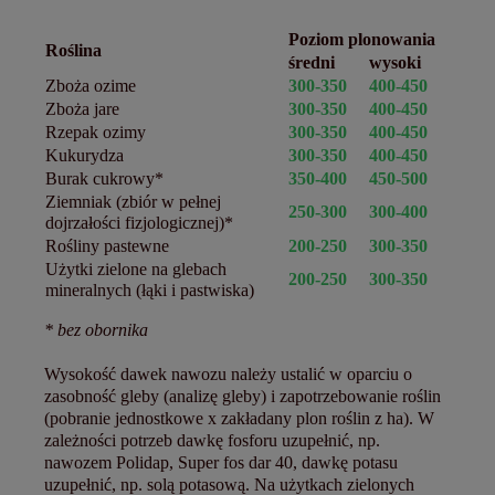
Poziom plonowania
Roślina
średni
wysoki
Zboża ozime
300-350
400-450
Zboża jare
300-350
400-450
Rzepak ozimy
300-350
400-450
Kukurydza
300-350
400-450
Burak cukrowy*
350-400
450-500
Ziemniak (zbiór w pełnej
250-300
300-400
dojrzałości fizjologicznej)*
Rośliny pastewne
200-250
300-350
Użytki zielone na glebach
200-250
300-350
mineralnych (łąki i pastwiska)
* bez obornika
Wysokość dawek nawozu należy ustalić w oparciu o
zasobność gleby (analizę gleby) i zapotrzebowanie roślin
(pobranie jednostkowe x zakładany plon roślin z ha). W
zależności potrzeb dawkę fosforu uzupełnić, np.
nawozem Polidap, Super fos dar 40, dawkę potasu
uzupełnić, np. solą potasową. Na użytkach zielonych