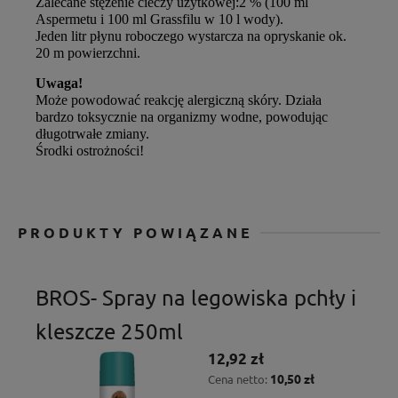
Zalecane stężenie cieczy użytkowej:
2 % (100 ml
Aspermetu i 100 ml Grassfilu w 10 l wody).
Jeden litr płynu roboczego wystarcza na opryskanie ok.
20 m powierzchni.
Uwaga!
Może powodować reakcję alergiczną skóry. Działa
bardzo toksycznie na organizmy wodne, powodując
długotrwałe zmiany.
Środki ostrożności!
PRODUKTY POWIĄZANE
BROS- Spray na legowiska pchły i
kleszcze 250ml
12,92 zł
10,50 zł
Cena netto: