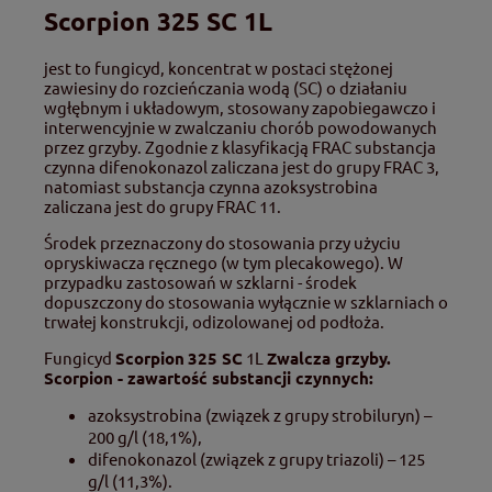
Scorpion 325 SC 1L
jest to fungicyd, koncentrat w postaci stężonej
zawiesiny do rozcieńczania wodą (SC) o działaniu
wgłębnym i układowym, stosowany zapobiegawczo i
interwencyjnie w zwalczaniu chorób powodowanych
przez grzyby. Zgodnie z klasyfikacją FRAC substancja
czynna difenokonazol zaliczana jest do grupy FRAC 3,
natomiast substancja czynna azoksystrobina
zaliczana jest do grupy FRAC 11.
Środek przeznaczony do stosowania przy użyciu
opryskiwacza ręcznego (w tym plecakowego). W
przypadku zastosowań w szklarni - środek
dopuszczony do stosowania wyłącznie w szklarniach o
trwałej konstrukcji, odizolowanej od podłoża.
Fungicyd
Scorpion
325 SC
1L
Zwalcza grzyby.
Scorpion - zawartość substancji czynnych:
azoksystrobina (związek z grupy strobiluryn) –
200 g/l (18,1%),
difenokonazol (związek z grupy triazoli) – 125
g/l (11,3%).