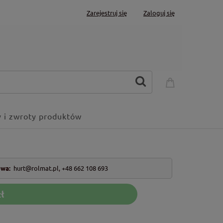
Zarejestruj się
Zaloguj się
 i zwroty produktów
owa:
hurt@rolmat.pl
,
+48 662 108 693
ł