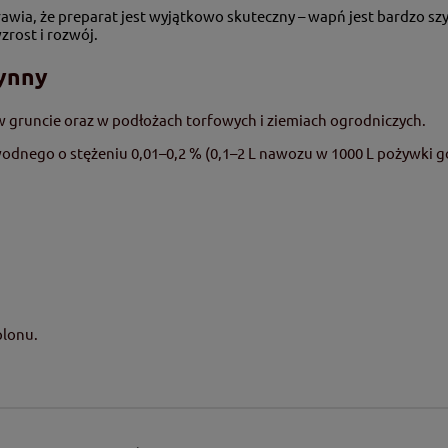
wia, że preparat jest wyjątkowo skuteczny – wapń jest bardzo szy
rost i rozwój.
ynny
w gruncie oraz w podłożach torfowych i ziemiach ogrodniczych.
dnego o stężeniu 0,01–0,2 % (0,1–2 L nawozu w 1000 L pożywki go
plonu.