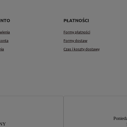
ONTO
PŁATNOŚCI
wienia
Formy płatności
konta
Formy dostaw
nia
Czas i koszty dostawy
Poniedz
RNY