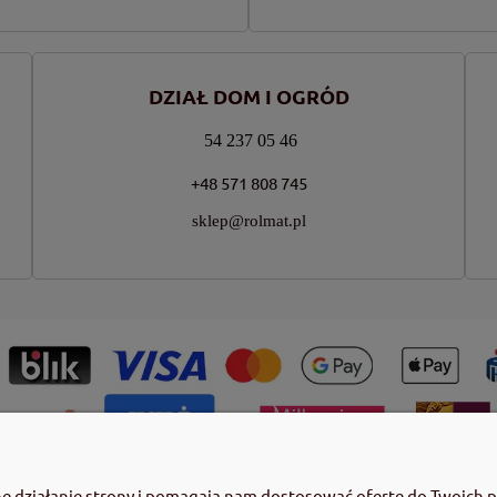
DZIAŁ DOM I OGRÓD
54 237 05 46
+48 571 808 745
sklep@rolmat.pl
ny roślin należy korzystać z zachowaniem bezpieczeństwa. Przed każdym
ne działanie strony i pomagają nam dostosować ofertę do Twoich 