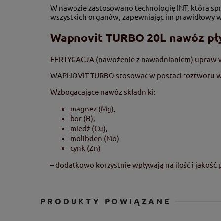
W nawozie zastosowano technologię INT, która spra
wszystkich organów, zapewniając im prawidłowy wz
Wapnovit TURBO 20L nawóz pł
FERTYGACJA (
nawożenie z nawadnianiem
) upraw 
WAPNO
VIT TURBO stosować w postaci roztworu wo
Wzbogacające nawóz składniki:
magnez (Mg),
bor (B),
miedź (Cu),
molibden (Mo)
cynk (Zn)
– dodatkowo korzystnie wpływają na ilość i jakość 
PRODUKTY POWIĄZANE