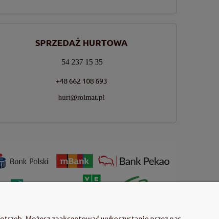
SPRZEDAŻ HURTOWA
54 237 15 35
+48 662 108 693
hurt@rolmat.pl
 użyciem przeczytaj informacje zamieszczone w etykiecie i
potrzeb. Możesz zaakceptować wykorzystanie przez nas