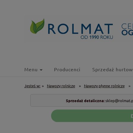
Menu
Producenci
Sprzedaż hurtow
Jesteś w:
»
Nawozy rolnicze
»
Nawozy płynne rolnicze
»
Sprzedaż detaliczna:
sklep@rolmat.p