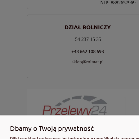
NIP: 8882657969
DZIAŁ ROLNICZY
54 237 15 35
+48 662 108 693
sklep@rolmat.pl
Dbamy o Twoją prywatność
KUPUJĄC ŚRODKI OCHRONY ROŚLIN PAMIĘTAJ: Ze środków ochro
Pliki cookies i pokrewne im technologie umożliwiają popraw