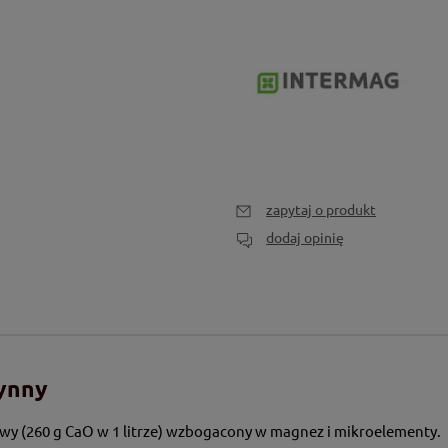
zapytaj o produkt
dodaj opinię
ynny
 (260 g CaO w 1 litrze) wzbogacony w magnez i mikroelementy.