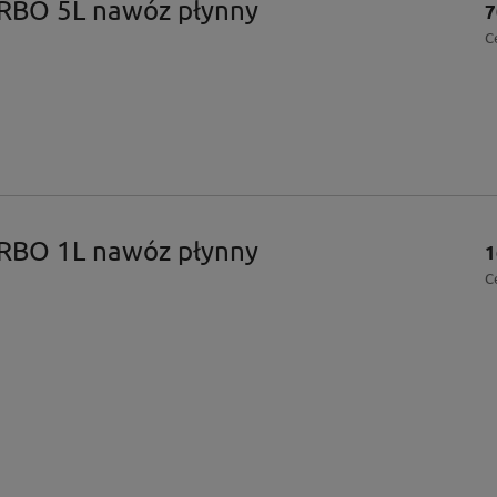
RBO 5L nawóz płynny
7
C
RBO 1L nawóz płynny
1
C