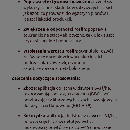
Poprawa efektywności nawożenia
: zwiększa
wykorzystanie składników odżywczych, takich
jak azot, co prowadzi do wyższych plonów i
lepszej jakości produkcji.
Zwiększenie odporności roślin
: poprawia
tolerancję na stresy abiotyczne, takie jak susza
czy ekstremalne temperatury.
Wspieranie wzrostu roślin
: stymuluje rozwój
zarówno w normalnych warunkach, jak i
podczas okresów zwiększonego
zapotrzebowania metabolicznego.
Zalecenia dotyczące stosowania:
Zboża
:
aplikacja dolistna w dawce 1,5–3 l/ha,
rozpoczynając od fazy krzewienia (BBCH 21) i
powtarzając w kluczowych fazach rozwojowych
do fazy liścia flagowego (BBCH 39).
Kukurydza
:
aplikacja dolistna w dawce 1–3 l/ha,
od wczesnych faz wegetatywnych, z
możliwością powtórzenia co 7–15 dni w razie