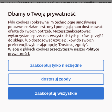
KUPUJĄC ŚRODKI OCHRONY ROŚLIN PAMIĘTAJ: Ze środków ochrony
roślin należy korzystać z zachowaniem bezpieczeństwa. Przed każdym
użyciem przeczytaj informacje zamieszczone w etykiecie i informacje
Dbamy o Twoją prywatność
dotyczące produktu. Zwróć uwagę na zwroty wskazujące rodzaj zagrożenia
Pliki cookies i pokrewne im technologie umożliwiają
oraz przestrzegaj środków bezpieczeństwa zamieszczonych w etykiecie.
poprawne działanie strony i pomagają nam dostosować
Środki ochrony roślin do użytku profesjonalnego mogą być nabyte tylko i
ofertę do Twoich potrzeb. Możesz zaakceptować
wyłącznie przez osoby pełnoletnie oraz posiadające kwalifikacje
wykorzystanie przez nas wszystkich tych plików i przejść
wymagane od osób nabywających środki ochrony roślin określone w
do sklepu lub dostosować użycie plików do swoich
ustawie (art. 28 Ustawy z dn. 8 marca 2013 r. o Środkach Ochrony Roślin Dz.
preferencji, wybierając opcję "Dostosuj zgody".
Ustw 2020 poz.2097 z pózn. zm.) Niespełnienie powyższych warunków jest
Więcej o plikach cookies przeczytasz w naszej Polityce
złamaniem regulaminu sklepu.
prywatności.
zaakceptuj tylko niezbędne
pokaż pełną wersję strony
dostosuj zgody
Sklep internetowy Shoper.pl
zaakceptuj wszystkie