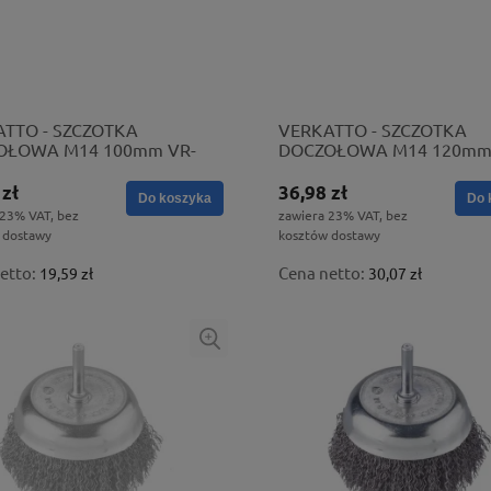
TTO - SZCZOTKA
VERKATTO - SZCZOTKA
OŁOWA M14 100mm VR-
DOCZOŁOWA M14 120mm
6124
 zł
36,98 zł
Do koszyka
Do 
 23% VAT, bez
zawiera 23% VAT, bez
 dostawy
kosztów dostawy
etto:
Cena netto:
19,59 zł
30,07 zł