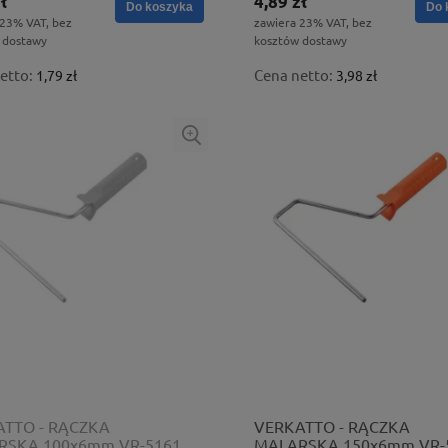
ł
4,89 zł
Do koszyka
Do 
 23% VAT, bez
zawiera 23% VAT, bez
 dostawy
kosztów dostawy
etto:
Cena netto:
1,79 zł
3,98 zł
TTO - RĄCZKA
VERKATTO - RĄCZKA
RSKA 100x6mm VR-5161
MALARSKA 150x6mm VR-