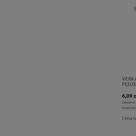
VERKA
PĘDZE
25MM
6,09 z
zawiera
kosztów
Cena n