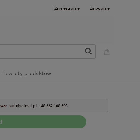
Zarejestruj się
Zaloguj się
 i zwroty produktów
owa:
hurt@rolmat.pl
,
+48 662 108 693
ł