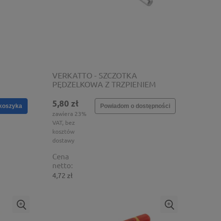
VERKATTO - SZCZOTKA
PĘDZELKOWA Z TRZPIENIEM
149
17MM VR-6144
5,80 zł
koszyka
Powiadom o dostępności
zawiera 23%
VAT, bez
kosztów
dostawy
Cena
netto:
4,72 zł