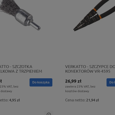
TTO - SZCZOTKA
VERKATTO - SZCZYPCE D
LKOWA Z TRZPIENIEM
KONEKTORÓW VR-4595
 VR-6145
ł
26,99 zł
Do koszyka
Do 
 23% VAT, bez
zawiera 23% VAT, bez
 dostawy
kosztów dostawy
etto:
Cena netto:
4,95 zł
21,94 zł