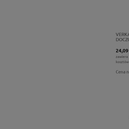
VERKA
DOCZ
6123
24,09
zawiera
kosztów
Cena n