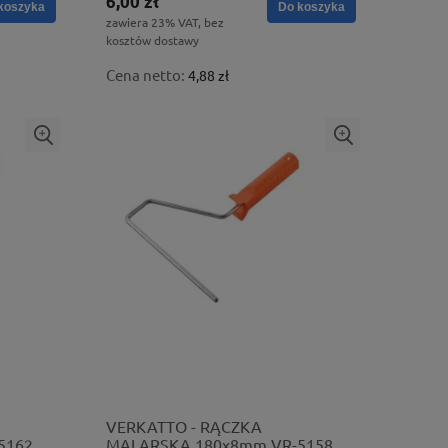
6,00 zł
koszyka
Do koszyka
zawiera 23% VAT, bez
kosztów dostawy
Cena netto:
4,88 zł
VERKATTO - RĄCZKA
5162
MALARSKA 180x8mm VR-5158