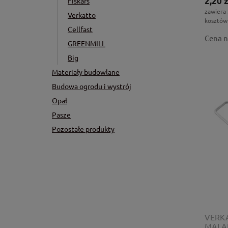
2,20 z
Fiskars
zawiera
Verkatto
kosztów
Cellfast
Cena n
GREENMILL
Big
Materiały budowlane
Budowa ogrodu i wystrój
Opał
Pasze
Pozostałe produkty
VERKA
MALA