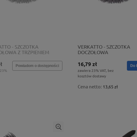
TTO - SZCZOTKA
VERKATTO - SZCZOTKA
OŁOWA Z TRZPIENIEM
DOCZOŁOWA
 VR-6148
ZTRZPIENIEM100mm VR-6
ł
16,79 zł
Powiadom o dostępności
Do 
 23%
zawiera 23% VAT, bez
kosztów dostawy
Cena netto:
13,65 zł