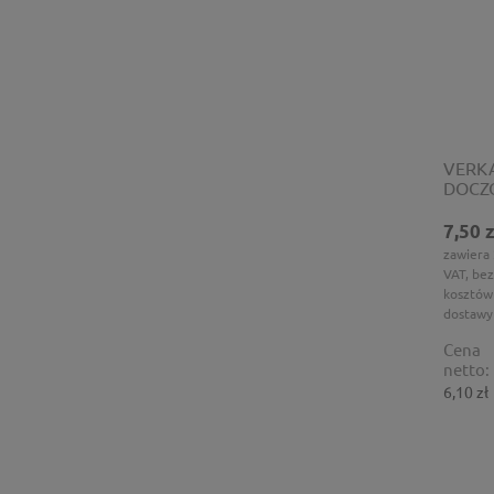
VERKA
DOCZ
50mm
7,50 z
zawiera
VAT, bez
kosztów
dostawy
Cena
netto:
6,10 zł