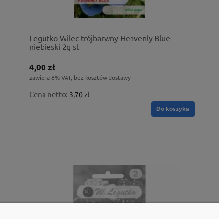
Legutko Wilec trójbarwny Heavenly Blue
niebieski 2g st
4,00 zł
zawiera 8% VAT, bez kosztów dostawy
Cena netto:
3,70 zł
Do koszyka