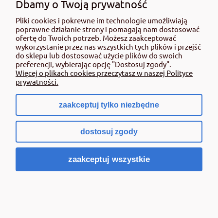
Dbamy o Twoją prywatność
Pliki cookies i pokrewne im technologie umożliwiają
poprawne działanie strony i pomagają nam dostosować
ofertę do Twoich potrzeb. Możesz zaakceptować
wykorzystanie przez nas wszystkich tych plików i przejść
do sklepu lub dostosować użycie plików do swoich
preferencji, wybierając opcję "Dostosuj zgody".
Więcej o plikach cookies przeczytasz w naszej Polityce
prywatności.
Legutko Zatrawian wrębny mix 0,3g st
zaakceptuj tylko niezbędne
2,02 zł
dostosuj zgody
zawiera 8% VAT, bez kosztów dostawy
Cena netto:
1,87 zł
zaakceptuj wszystkie
Powiadom o dostępności
«
»
1
...
17
18
19
20
21