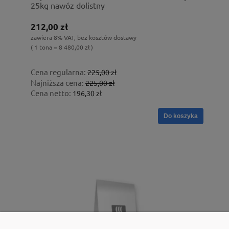
25kg nawóz dolistny
212,00 zł
zawiera 8% VAT, bez kosztów dostawy
( 1 tona = 8 480,00 zł )
Cena regularna:
225,00 zł
Najniższa cena:
225,00 zł
Cena netto:
196,30 zł
Do koszyka