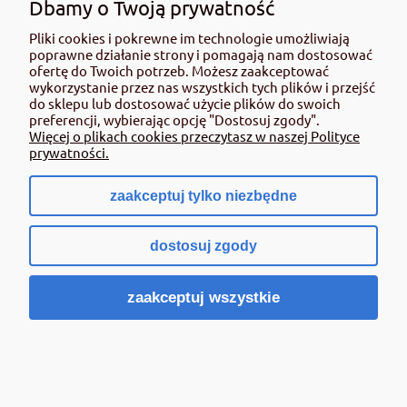
Dbamy o Twoją prywatność
Pliki cookies i pokrewne im technologie umożliwiają
poprawne działanie strony i pomagają nam dostosować
ofertę do Twoich potrzeb. Możesz zaakceptować
wykorzystanie przez nas wszystkich tych plików i przejść
do sklepu lub dostosować użycie plików do swoich
preferencji, wybierając opcję "Dostosuj zgody".
Więcej o plikach cookies przeczytasz w naszej Polityce
prywatności.
Yara Tera Rexolin X60 op. 1 kg chelat żelaza
zaakceptuj tylko niezbędne
dostosuj zgody
85,00 zł
zawiera 8% VAT, bez kosztów dostawy
zaakceptuj wszystkie
Cena netto:
78,70 zł
Powiadom o dostępności