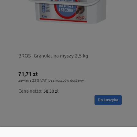
BROS- Granulat na myszy 2,5 kg
71,71 zł
zawiera 23% VAT, bez kosztów dostawy
Cena netto:
58,30 zł
Do koszyka