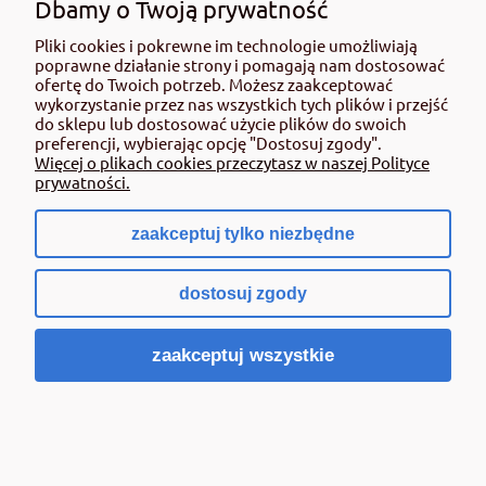
Dbamy o Twoją prywatność
Pliki cookies i pokrewne im technologie umożliwiają
poprawne działanie strony i pomagają nam dostosować
ofertę do Twoich potrzeb. Możesz zaakceptować
wykorzystanie przez nas wszystkich tych plików i przejść
do sklepu lub dostosować użycie plików do swoich
preferencji, wybierając opcję "Dostosuj zgody".
Więcej o plikach cookies przeczytasz w naszej Polityce
prywatności.
zaakceptuj tylko niezbędne
dostosuj zgody
BROS- Granulat na myszy i szczury 140 G
zaakceptuj wszystkie
6,94 zł
zawiera 23% VAT, bez kosztów dostawy
Cena netto:
5,64 zł