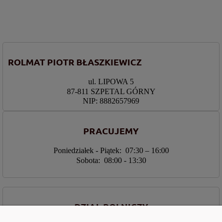
ROLMAT PIOTR BŁASZKIEWICZ
ul. LIPOWA 5
87-811 SZPETAL GÓRNY
NIP: 8882657969
PRACUJEMY
Poniedziałek - Piątek: 07:30 – 16:00
Sobota: 08:00 - 13:30
DZIAŁ ROLNICZY