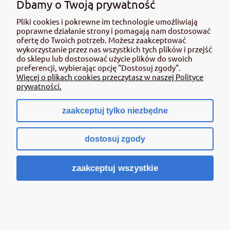
Dbamy o Twoją prywatność
54 237 15 35
Pliki cookies i pokrewne im technologie umożliwiają
+48 662 108 693
poprawne działanie strony i pomagają nam dostosować
ofertę do Twoich potrzeb. Możesz zaakceptować
sklep@rolmat.pl
wykorzystanie przez nas wszystkich tych plików i przejść
do sklepu lub dostosować użycie plików do swoich
preferencji, wybierając opcję "Dostosuj zgody".
Więcej o plikach cookies przeczytasz w naszej Polityce
prywatności.
DZIAŁ DOM I OGRÓD
54 237 05 46
zaakceptuj tylko niezbędne
+48 571 808 745
dostosuj zgody
sklep@rolmat.pl
zaakceptuj wszystkie
SPRZEDAŻ HURTOWA
54 237 15 35
+48 662 108 693