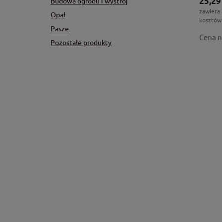
25,29
Budowa ogrodu i wystrój
zawiera
Opał
kosztów
Pasze
Cena n
Pozostałe produkty