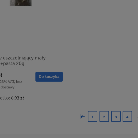
 uszczelniający mały-
a+pasta 20g
ł
Do koszyka
 23% VAT, bez
 dostawy
etto:
6,93 zł
«
1
2
3
4