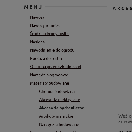
MENU
AKCE
Nawozy
Nawozy rolnicze
Środki ochrony roślin
Nasiona
Nawodnienie do ogrodu
Podłoża do roślin
Ochrona przed szkodnikami
Narzędzia ogrodowe
Materiały budowlane
Chemia budowlana
Akcesoria elektryczne
Akcesoria hydrauliczne
Wąż o
Artykuły malarskie
zmywa
Narzędzia budowlane