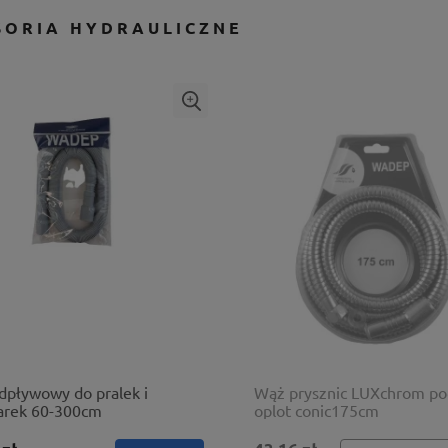
SORIA HYDRAULICZNE
dpływowy do pralek i
Wąż prysznic LUXchrom p
rek 60-300cm
oplot conic175cm