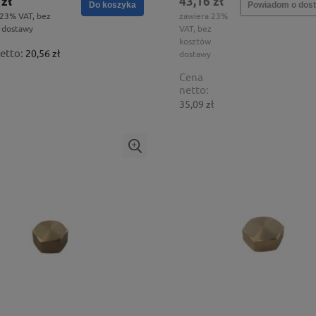
 zł
43,16 zł
Do koszyka
Powiadom o dost
 23% VAT, bez
zawiera 23%
 dostawy
VAT, bez
kosztów
etto:
20,56 zł
dostawy
Cena
netto:
35,09 zł