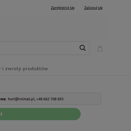
Zarejestruj się
Zaloguj się
 i zwroty produktów
owa:
hurt@rolmat.pl
,
+48 662 108 693
ł