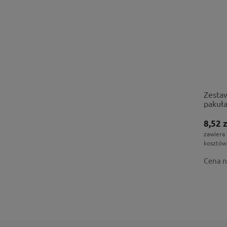
Zestaw
pakuł
8,52 z
zawiera
kosztów
Cena n