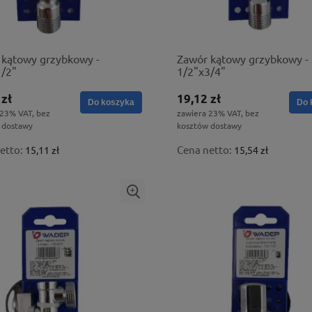
 kątowy grzybkowy -
Zawór kątowy grzybkowy -
1/2"
1/2"x3/4"
 zł
19,12 zł
Do koszyka
Do 
 23% VAT, bez
zawiera 23% VAT, bez
 dostawy
kosztów dostawy
etto:
Cena netto:
15,11 zł
15,54 zł