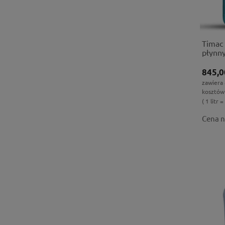
Timac
płynny
845,0
zawiera
kosztów
( 1 litr =
Cena n