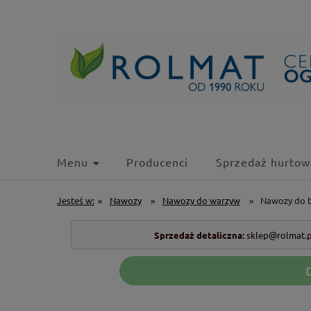
Menu
Producenci
Sprzedaż hurtow
Jesteś w:
»
Nawozy
»
Nawozy do warzyw
»
Nawozy do 
Sprzedaż detaliczna:
sklep@rolmat.p