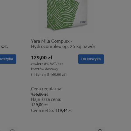
Yara Mila Complex -
szt.
Hydrocomplex op. 25 kg nawóz
NPK bezchlorkowy
129,00 zł
koszyka
Do koszyka
zawiera 8% VAT, bez
kosztów dostawy
( 1 tona = 5 160,00 zł )
Cena regularna:
136,00 zł
Najniższa cena:
129,00 zł
Cena netto:
119,44 zł