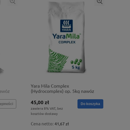
Yara Mila Complex
nawóz
(Hydrocomplex) op. 5kg nawóz
bezchlorkowy
45,00 zł
ępności
Do koszyka
zawiera 8% VAT, bez
kosztów dostawy
Cena netto:
41,67 zł