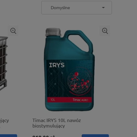
jący
Timac IRYS 10L nawóz
l
biostymulujący