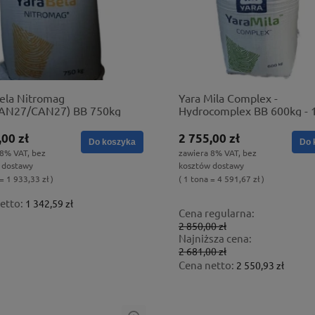
ela Nitromag
Yara Mila Complex -
AN27/CAN27) BB 750kg
Hydrocomplex BB 600kg - 1
nawóz bezchlorkowy
,00 zł
2 755,00 zł
Do koszyka
Do 
 8% VAT, bez
zawiera 8% VAT, bez
 dostawy
kosztów dostawy
= 1 933,33 zł )
( 1 tona = 4 591,67 zł )
etto:
1 342,59 zł
Cena regularna:
2 850,00 zł
Najniższa cena:
2 681,00 zł
Cena netto:
2 550,93 zł