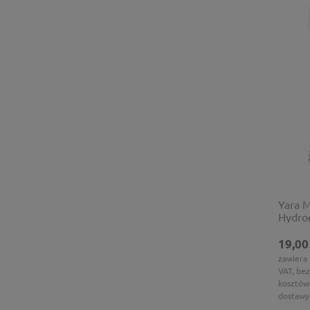
Yara M
Hydro
bezch
19,00
zawiera
VAT, bez
kosztów
dostawy