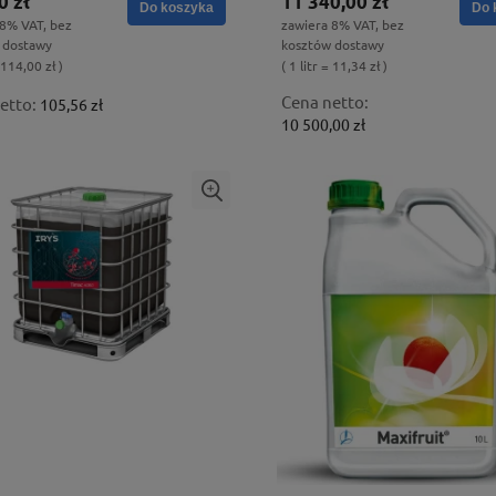
0 zł
11 340,00 zł
Do koszyka
Do 
 8% VAT, bez
zawiera 8% VAT, bez
 dostawy
kosztów dostawy
= 114,00 zł )
( 1 litr = 11,34 zł )
Cena netto:
etto:
105,56 zł
10 500,00 zł