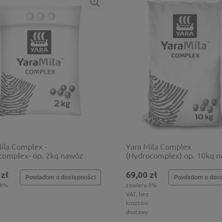
ila Complex -
Yara Mila Complex
complex- op. 2kg nawóz
(Hydrocomplex) op. 10kg 
lorkowy
bezchlorkowy
 zł
69,00 zł
Powiadom o dostępności
Powiadom o dost
 8%
zawiera 8%
VAT, bez
kosztów
dostawy