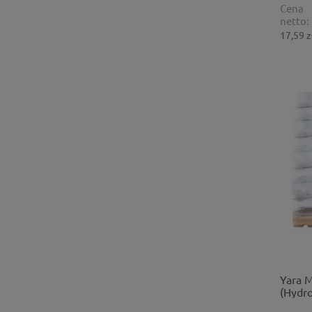
Cena
netto:
17,59 z
Yara 
(Hydro