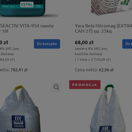
 SEACTIV VITA-954 nawóz
Yara Bela Nitromag (EXTRA
 10l
CAN 27) op. 25kg
0 zł
68,00 zł
Do koszyka
Do 
 8% VAT, bez
zawiera 8% VAT, bez
 dostawy
kosztów dostawy
 84,50 zł )
( 1 tona = 2 720,00 zł )
etto:
Cena netto:
782,41 zł
62,96 zł
PROMOCJA