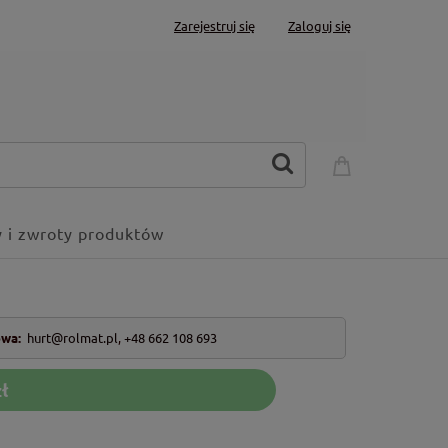
Zarejestruj się
Zaloguj się
 i zwroty produktów
owa:
hurt@rolmat.pl
,
+48 662 108 693
ł