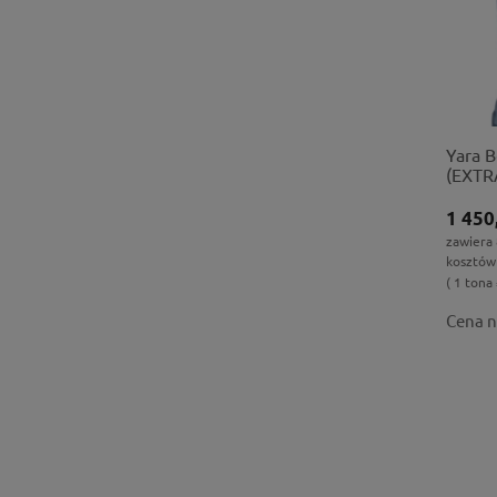
Yara B
(EXTR
-1szt
1 450
zawiera
kosztów
( 1 tona 
Cena n