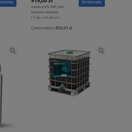
919,00 zł
koszyka
Do koszyka
zawiera 8% VAT, bez
kosztów dostawy
( 1 litr = 91,90 zł )
Cena netto:
850,93 zł