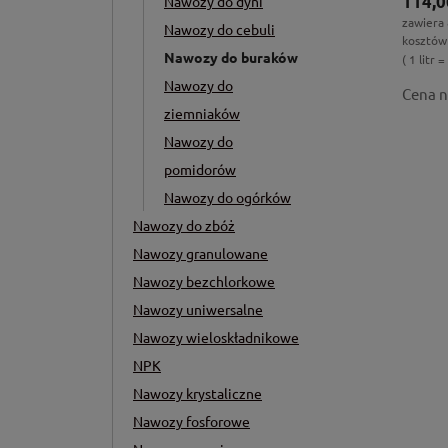
114,0
Nawozy do dyni
zawiera
Nawozy do cebuli
kosztów
Nawozy do buraków
( 1 litr 
Nawozy do
Cena n
ziemniaków
Nawozy do
pomidorów
Nawozy do ogórków
Nawozy do zbóż
Nawozy granulowane
Nawozy bezchlorkowe
Nawozy uniwersalne
Nawozy wieloskładnikowe
NPK
Nawozy krystaliczne
Nawozy fosforowe