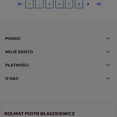
«
»
1
...
5
6
7
8
9
POMOC
MOJE KONTO
PŁATNOŚCI
O NAS
ROLMAT PIOTR BŁASZKIEWICZ