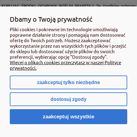
KUPUJĄC ŚRODKI OCHRONY ROŚLIN PAMIĘTAJ: Ze środków ochrony
roślin należy korzystać z zachowaniem bezpieczeństwa. Przed każdym
użyciem przeczytaj informacje zamieszczone w etykiecie i informacje
Dbamy o Twoją prywatność
dotyczące produktu. Zwróć uwagę na zwroty wskazujące rodzaj zagrożenia
Pliki cookies i pokrewne im technologie umożliwiają
oraz przestrzegaj środków bezpieczeństwa zamieszczonych w etykiecie.
poprawne działanie strony i pomagają nam dostosować
Środki ochrony roślin do użytku profesjonalnego mogą być nabyte tylko i
ofertę do Twoich potrzeb. Możesz zaakceptować
wyłącznie przez osoby pełnoletnie oraz posiadające kwalifikacje
wykorzystanie przez nas wszystkich tych plików i przejść
wymagane od osób nabywających środki ochrony roślin określone w
do sklepu lub dostosować użycie plików do swoich
ustawie (art. 28 Ustawy z dn. 8 marca 2013 r. o Środkach Ochrony Roślin Dz.
preferencji, wybierając opcję "Dostosuj zgody".
Ustw 2020 poz.2097 z pózn. zm.) Niespełnienie powyższych warunków jest
Więcej o plikach cookies przeczytasz w naszej Polityce
złamaniem regulaminu sklepu.
prywatności.
zaakceptuj tylko niezbędne
pokaż pełną wersję strony
dostosuj zgody
Sklep internetowy Shoper.pl
zaakceptuj wszystkie