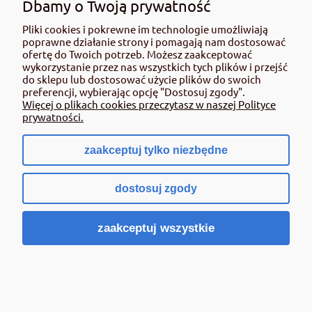
Dbamy o Twoją prywatność
Pliki cookies i pokrewne im technologie umożliwiają
poprawne działanie strony i pomagają nam dostosować
ofertę do Twoich potrzeb. Możesz zaakceptować
wykorzystanie przez nas wszystkich tych plików i przejść
do sklepu lub dostosować użycie plików do swoich
preferencji, wybierając opcję "Dostosuj zgody".
Więcej o plikach cookies przeczytasz w naszej Polityce
Yara Tera Rexolin X60 op. 1 kg chelat żelaza
prywatności.
zaakceptuj tylko niezbędne
85,00 zł
zawiera 8% VAT, bez kosztów dostawy
dostosuj zgody
Cena netto:
78,70 zł
Powiadom o dostępności
zaakceptuj wszystkie