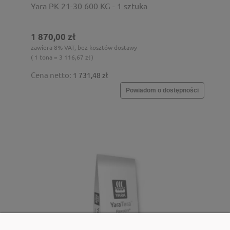
Yara PK 21-30 600 KG - 1 sztuka
1 870,00 zł
zawiera 8% VAT, bez kosztów dostawy
( 1 tona = 3 116,67 zł )
Cena netto:
1 731,48 zł
Powiadom o dostępności