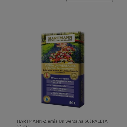
HARTMANN-Ziemia Uniwersalna 50l PALETA
51 szt.