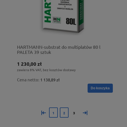
HARTMANN-substrat do multiplatów 80 l
PALETA 39 sztuk
1 230,00 zł
zawiera 8% VAT, bez kosztów dostawy
Cena netto:
1 138,89 zł
Do koszyka
«
»
1
2
3