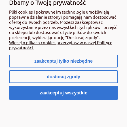
Dbamy o Twoją prywatność
Do koszyka
Pliki cookies i pokrewne im technologie umożliwiają
poprawne działanie strony i pomagają nam dostosować
ofertę do Twoich potrzeb. Możesz zaakceptować
wykorzystanie przez nas wszystkich tych plików i przejść
«
»
do sklepu lub dostosować użycie plików do swoich
1
2
3
4
5
6
7
preferencji, wybierając opcję "Dostosuj zgody".
Więcej o plikach cookies przeczytasz w naszej Polityce
prywatności.
zaakceptuj tylko niezbędne
POMOC
dostosuj zgody
MOJE KONTO
zaakceptuj wszystkie
PŁATNOŚCI
O NAS