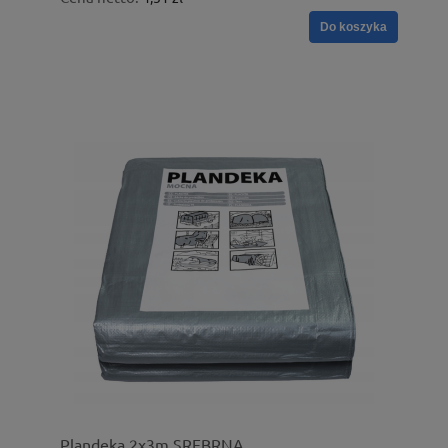
Do koszyka
Plandeka 2x3m SREBRNA