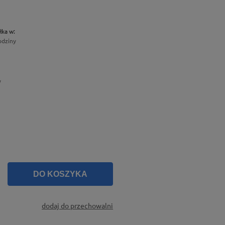
łka w:
odziny
y
DO KOSZYKA
dodaj do przechowalni