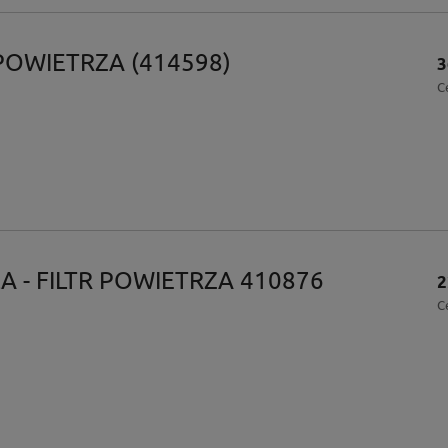
 POWIETRZA (414598)
3
C
LA - FILTR POWIETRZA 410876
2
C