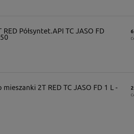
T RED Półsyntet.API TC JASO FD
6
650
C
o mieszanki 2T RED TC JASO FD 1 L -
2
C