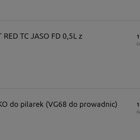
T RED TC JASO FD 0,5L z
1
C
KO do pilarek (VG68 do prowadnic)
1
C