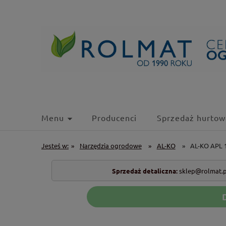
Menu
Producenci
Sprzedaż hurtow
Jesteś w:
»
Narzędzia ogrodowe
»
AL-KO
»
AL-KO APL 1
Sprzedaż detaliczna:
sklep@rolmat.p