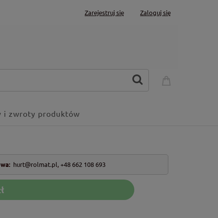
Zarejestruj się
Zaloguj się
 i zwroty produktów
owa:
hurt@rolmat.pl
,
+48 662 108 693
ł