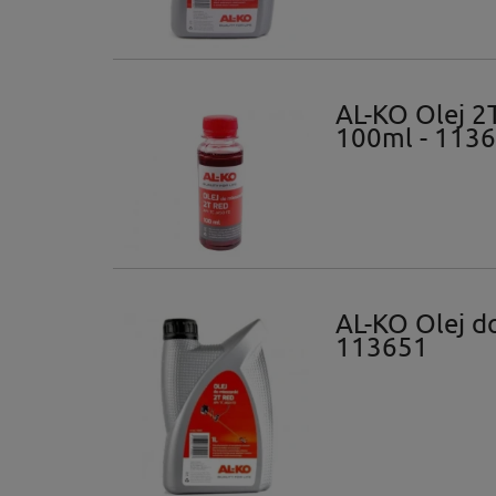
AL-KO Olej 2
100ml - 113
AL-KO Olej d
113651