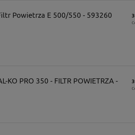
Filtr Powietrza E 500/550 - 593260
3
C
 AL-KO PRO 350 - FILTR POWIETRZA -
3
C