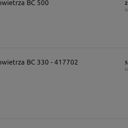
powietrza BC 500
2
C
powietrza BC 330 - 417702
5
C