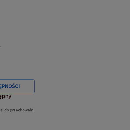
y
ĘPNOŚCI
ępny
aj do przechowalni