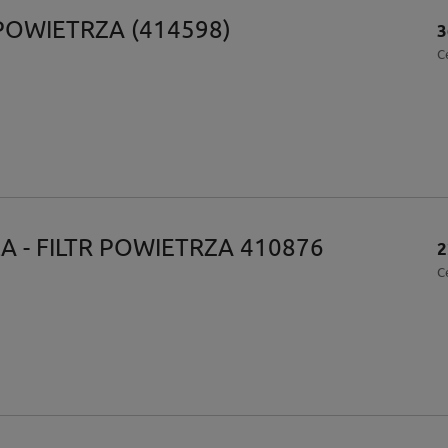
 POWIETRZA (414598)
3
C
LA - FILTR POWIETRZA 410876
2
C