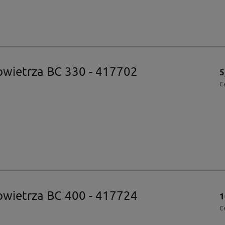
powietrza BC 330 - 417702
5
C
powietrza BC 400 - 417724
1
C