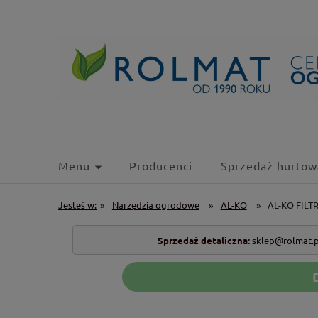
Menu
Producenci
Sprzedaż hurtow
Jesteś w:
»
Narzędzia ogrodowe
»
AL-KO
»
AL-KO FILT
Sprzedaż detaliczna:
sklep@rolmat.p