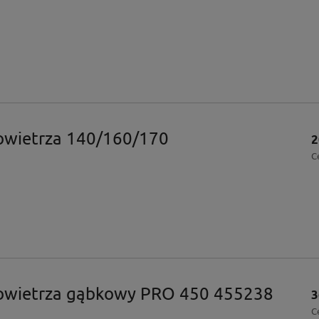
Powietrza 140/160/170
2
C
powietrza gąbkowy PRO 450 455238
3
C