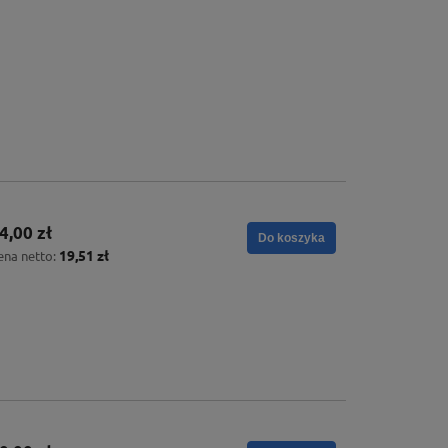
4,00 zł
Do koszyka
19,51 zł
ena netto: