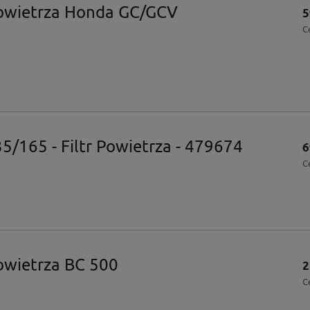
Powietrza Honda GC/GCV
5
C
5/165 - Filtr Powietrza - 479674
6
C
powietrza BC 500
2
C