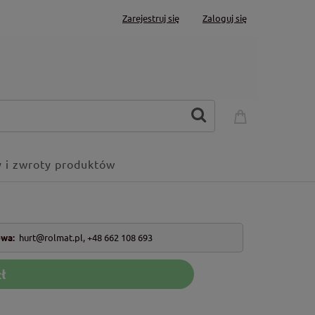
Zarejestruj się
Zaloguj się
 i zwroty produktów
owa:
hurt@rolmat.pl
,
+48 662 108 693
ł