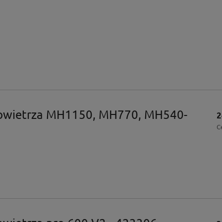
 powietrza MH1150, MH770, MH540-
2
C