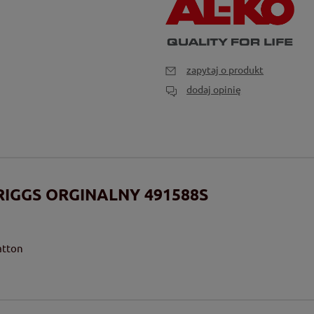
zapytaj o produkt
dodaj opinię
RIGGS ORGINALNY 491588S
atton