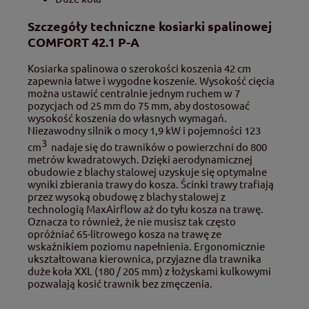
Szczegóły techniczne kosiarki spalinowej
COMFORT 42.1 P-A
Kosiarka spalinowa o szerokości koszenia 42 cm
zapewnia łatwe i wygodne koszenie. Wysokość cięcia
można ustawić centralnie jednym ruchem w 7
pozycjach od 25 mm do 75 mm, aby dostosować
wysokość koszenia do własnych wymagań.
Niezawodny silnik o mocy 1,9 kW i pojemności 123
3
cm
nadaje się do trawników o powierzchni do 800
metrów kwadratowych. Dzięki aerodynamicznej
obudowie z blachy stalowej uzyskuje się optymalne
wyniki zbierania trawy do kosza. Ścinki trawy trafiają
przez wysoką obudowę z blachy stalowej z
technologią MaxAirflow aż do tyłu kosza na trawę.
Oznacza to również, że nie musisz tak często
opróżniać 65-litrowego kosza na trawę ze
wskaźnikiem poziomu napełnienia. Ergonomicznie
ukształtowana kierownica, przyjazne dla trawnika
duże koła XXL (180 / 205 mm) z łożyskami kulkowymi
pozwalają kosić trawnik bez zmęczenia.