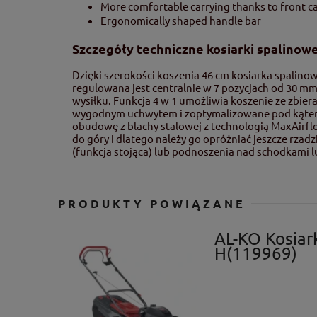
More comfortable carrying thanks to front c
Ergonomically shaped handle bar
Szczegóły techniczne kosiarki spalino
Dzięki szerokości koszenia 46 cm kosiarka spalin
regulowana jest centralnie w 7 pozycjach od 30 m
wysiłku. Funkcja 4 w 1 umożliwia koszenie ze zbi
wygodnym uchwytem i zoptymalizowane pod kątem uc
obudowę z blachy stalowej z technologią MaxAirflo
do góry i dlatego należy go opróżniać jeszcze rzad
(funkcja stojąca) lub podnoszenia nad schodkami 
PRODUKTY POWIĄZANE
AL-KO Kosiar
H(119969)