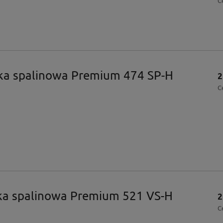
C
ka spalinowa Premium 474 SP-H
2
C
ka spalinowa Premium 521 VS-H
2
C