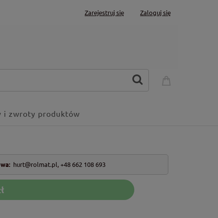
Zarejestruj się
Zaloguj się
 i zwroty produktów
owa:
hurt@rolmat.pl
,
+48 662 108 693
ł