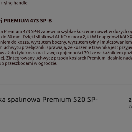
arrying handle
wej PREMIUM 473 SP-B
owa Premium 473 SP-B zapewnia szybkie koszenie nawet w dużych o
m do 80 mm. Dzięki silnikowi AL-KO o mocy 2,4 kW i napędowi kół 
eraniem do kosza, wyrzutem boczny, wyrzutem tylny i mulczowanie
hwytu przełączniki sprawiają, że koszenie trawnika jest przyjemn
w aż do tyłu kosza na trawę o pojemności 70 l ze wskaźnikiem pozi
ziej. Zintegrowany uchwyt z przodu kosiarek Premium idealnie nada
lub przeszkodami w ogrodzie.
ka spalinowa Premium 520 SP-
2
C