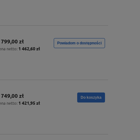
 799,00 zł
Powiadom o dostępności
1 462,60 zł
ena netto:
 749,00 zł
Do koszyka
1 421,95 zł
ena netto: