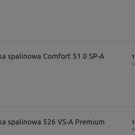
ka spalinowa Comfort 51.0 SP-A
1
C
ka spalinowa 526 VS-A Premium
1
C