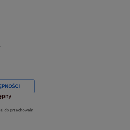
y
ĘPNOŚCI
ępny
aj do przechowalni