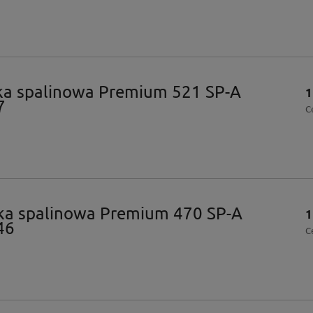
ka spalinowa Premium 521 SP-A
1
7
C
ka spalinowa Premium 470 SP-A
1
46
C