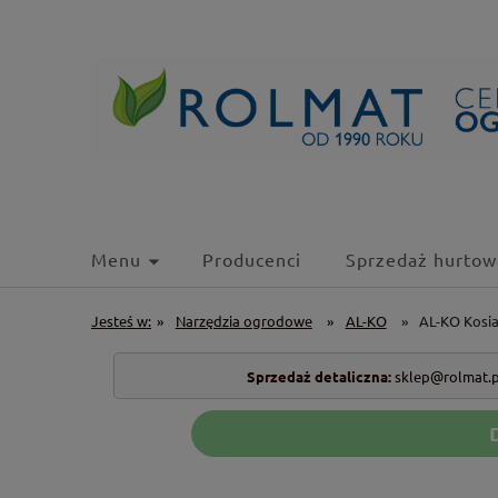
Menu
Producenci
Sprzedaż hurtow
Jesteś w:
»
Narzędzia ogrodowe
»
AL-KO
»
AL-KO Kosia
Sprzedaż detaliczna:
sklep@rolmat.p