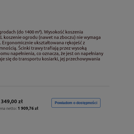
grodach (do 1400 m²). Wysokość koszenia
XXL koszenie ogrodu (nawet na zboczu) nie wymaga
m. Ergonomicznie ukształtowana rękojeść z
ością. Ścinki trawy trafiają przez wysoką
omu napełnienia, co oznacza, że jest on napełniany
je się do transportu kosiarki, jej przechowywania
 349,00 zł
Powiadom o dostępności
1 909,76 zł
ena netto: