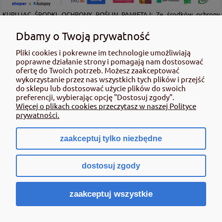
KUPUJĄC ŚRODKI OCHRONY ROŚLIN PAMIĘTAJ: Ze środków ochrony
roślin należy korzystać z zachowaniem bezpieczeństwa. Przed każdym
użyciem przeczytaj informacje zamieszczone w etykiecie i informacje
Dbamy o Twoją prywatność
dotyczące produktu. Zwróć uwagę na zwroty wskazujące rodzaj zagrożenia
oraz przestrzegaj środków bezpieczeństwa zamieszczonych w etykiecie.
Pliki cookies i pokrewne im technologie umożliwiają
poprawne działanie strony i pomagają nam dostosować
Środki ochrony roślin do użytku profesjonalnego mogą być nabyte tylko i
ofertę do Twoich potrzeb. Możesz zaakceptować
wyłącznie przez osoby pełnoletnie oraz posiadające kwalifikacje
wykorzystanie przez nas wszystkich tych plików i przejść
wymagane od osób nabywających środki ochrony roślin określone w
do sklepu lub dostosować użycie plików do swoich
ustawie (art. 28 Ustawy z dn. 8 marca 2013 r. o Środkach Ochrony Roślin Dz.
preferencji, wybierając opcję "Dostosuj zgody".
Ustw 2020 poz.2097 z pózn. zm.) Niespełnienie powyższych warunków jest
Więcej o plikach cookies przeczytasz w naszej Polityce
złamaniem regulaminu sklepu.
prywatności.
zaakceptuj tylko niezbędne
pokaż pełną wersję strony
dostosuj zgody
Sklep internetowy Shoper.pl
zaakceptuj wszystkie