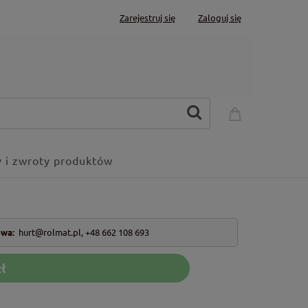
Zarejestruj się
Zaloguj się
 i zwroty produktów
owa:
hurt@rolmat.pl
,
+48 662 108 693
ł