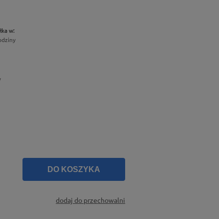
łka w:
odziny
y
DO KOSZYKA
dodaj do przechowalni