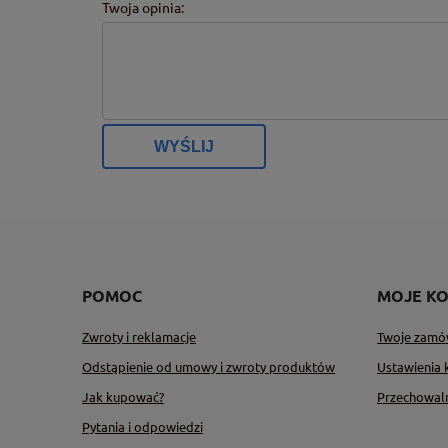
Twoja opinia:
WYŚLIJ
POMOC
MOJE K
Zwroty i reklamacje
Twoje zamó
Odstąpienie od umowy i zwroty produktów
Ustawienia 
Jak kupować?
Przechowal
Pytania i odpowiedzi