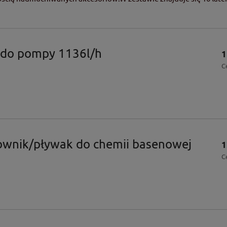
r do pompy 1136l/h
1
C
ownik/pływak do chemii basenowej
1
C