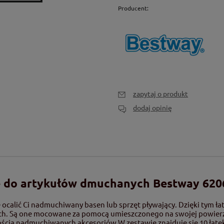
Producent:
zapytaj o produkt
dodaj opinię
 do artykułów dmuchanych Bestway 620
alić Ci nadmuchiwany basen lub sprzęt pływający. Dzięki tym łat
 Są one mocowane za pomocą umieszczonego na swojej powierzchni
ością nadmuchiwanych akcesoriów.W zestawie znajduje się 10 łatek