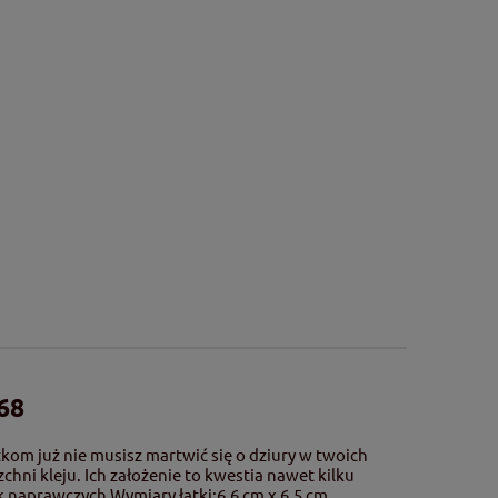
68
kom już nie musisz martwić się o dziury w twoich
 kleju. Ich założenie to kwestia nawet kilku
 naprawczych.Wymiary łatki:6,6 cm x 6,5 cm