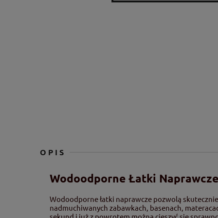
OPIS
Wodoodporne Łatki Naprawcze
Wodoodporne łatki naprawcze pozwolą skutecznie oc
nadmuchiwanych zabawkach, basenach, materacach.
sekund i już z powrotem można cieszyć się sprawn