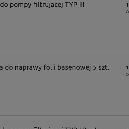
 do pompy filtrującej TYP III
1
C
 do naprawy folii basenowej 5 szt.
1
C