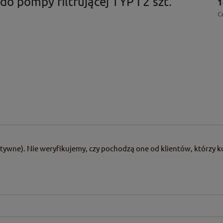
 do pompy filtrującej TYP I 2 szt.
1
C
tywne). Nie weryfikujemy, czy pochodzą one od klientów, którzy ku