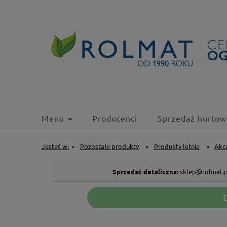
Menu
Producenci
Sprzedaż hurtow
Jesteś w:
»
Pozostałe produkty
»
Produkty letnie
»
Akc
Sprzedaż detaliczna:
sklep@rolmat.p