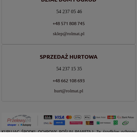
54 237 05 46
+48 571 808 745
sklep@rolmat.pl
SPRZEDAŻ HURTOWA
54 237 15 35
+48 662 108 693
hurt@rolmat.pl
KUPUJĄC ŚRODKI OCHRONY ROŚLIN PAMIĘTAJ: Ze środków ochrony