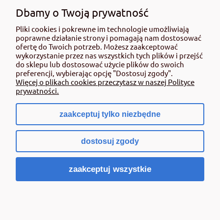
roślin należy korzystać z zachowaniem bezpieczeństwa. Przed każdym
użyciem przeczytaj informacje zamieszczone w etykiecie i informacje
Dbamy o Twoją prywatność
dotyczące produktu. Zwróć uwagę na zwroty wskazujące rodzaj zagrożenia
Pliki cookies i pokrewne im technologie umożliwiają
oraz przestrzegaj środków bezpieczeństwa zamieszczonych w etykiecie.
poprawne działanie strony i pomagają nam dostosować
Środki ochrony roślin do użytku profesjonalnego mogą być nabyte tylko i
ofertę do Twoich potrzeb. Możesz zaakceptować
wyłącznie przez osoby pełnoletnie oraz posiadające kwalifikacje
wykorzystanie przez nas wszystkich tych plików i przejść
wymagane od osób nabywających środki ochrony roślin określone w
do sklepu lub dostosować użycie plików do swoich
ustawie (art. 28 Ustawy z dn. 8 marca 2013 r. o Środkach Ochrony Roślin Dz.
preferencji, wybierając opcję "Dostosuj zgody".
Ustw 2020 poz.2097 z pózn. zm.) Niespełnienie powyższych warunków jest
Więcej o plikach cookies przeczytasz w naszej Polityce
złamaniem regulaminu sklepu.
prywatności.
zaakceptuj tylko niezbędne
pokaż pełną wersję strony
dostosuj zgody
Sklep internetowy Shoper.pl
zaakceptuj wszystkie