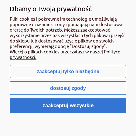
roślin należy korzystać z zachowaniem bezpieczeństwa. Przed każdym
użyciem przeczytaj informacje zamieszczone w etykiecie i informacje
Dbamy o Twoją prywatność
dotyczące produktu. Zwróć uwagę na zwroty wskazujące rodzaj zagrożenia
oraz przestrzegaj środków bezpieczeństwa zamieszczonych w etykiecie.
Pliki cookies i pokrewne im technologie umożliwiają
poprawne działanie strony i pomagają nam dostosować
Środki ochrony roślin do użytku profesjonalnego mogą być nabyte tylko i
ofertę do Twoich potrzeb. Możesz zaakceptować
wyłącznie przez osoby pełnoletnie oraz posiadające kwalifikacje
wykorzystanie przez nas wszystkich tych plików i przejść
wymagane od osób nabywających środki ochrony roślin określone w
do sklepu lub dostosować użycie plików do swoich
ustawie (art. 28 Ustawy z dn. 8 marca 2013 r. o Środkach Ochrony Roślin Dz.
preferencji, wybierając opcję "Dostosuj zgody".
Ustw 2020 poz.2097 z pózn. zm.) Niespełnienie powyższych warunków jest
Więcej o plikach cookies przeczytasz w naszej Polityce
złamaniem regulaminu sklepu.
prywatności.
zaakceptuj tylko niezbędne
pokaż pełną wersję strony
dostosuj zgody
Sklep internetowy Shoper.pl
zaakceptuj wszystkie