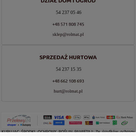
DZIAŁ DOM I OGRÓD
54 237 05 46
+48 571 808 745
sklep@rolmat.pl
SPRZEDAŻ HURTOWA
54 237 15 35
+48 662 108 693
hurt@rolmat.pl
KUPUJĄC ŚRODKI OCHRONY ROŚLIN PAMIĘTAJ: Ze środków ochrony