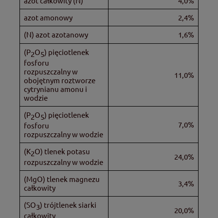
azot całkowity (N)
4,0%
azot amonowy
2,4%
(N) azot azotanowy
1,6%
(P
O
) pięciotlenek
2
5
fosforu
rozpuszczalny w
11,0%
obojętnym roztworze
cytrynianu amonu i
wodzie
(P
O
) pięciotlenek
2
5
7,0%
fosforu
rozpuszczalny w wodzie
(K
O) tlenek potasu
2
24,0%
rozpuszczalny w wodzie
(MgO) tlenek magnezu
3,4%
całkowity
(SO
) trójtlenek siarki
3
20,0%
całkowity