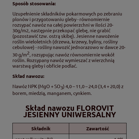
Sposób stosowania:
Uzupełnienie składników pokarmowych po zebraniu
plonów i przygotowaniu gleby - równomiernie
rozsypać nawóz na całej powierzchni w ilości 20-
30g/m2, następnie przekopać glebę, nie grabić
(pozostawić tzw. ostrą skibę). Jesienne nawożenie
roślin wieloletnich (drzewa, krzewy, byliny, rośliny
cebulowe) - rośliny nawozić jednorazowo w dawce 20-
2
30 g/m
, rozsypując nawóz równomiernie wokół
roślin. Rozsypany nawóz wymieszać z wierzchnią
warstwą gleby i obficie podlać.
Skład nawozu:
Nawóz NPK (MgO + SO
) 4,0 – 11,0 – 24,0 (3,4 + 20,0) z
3
borem, miedzią, manganem, cynkiem.
Skład nawozu
FLOROVIT
JESIENNY UNIWERSALNY
Składnik
Zawartość