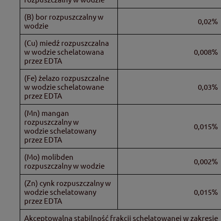
(B) bor rozpuszczalny w
0,02%
wodzie
(Cu) miedź rozpuszczalna
w wodzie schelatowana
0,008%
przez EDTA
(Fe) żelazo rozpuszczalne
w wodzie schelatowane
0,03%
przez EDTA
(Mn) mangan
rozpuszczalny w
0,015%
wodzie schelatowany
przez EDTA
(Mo) molibden
0,002%
rozpuszczalny w wodzie
(Zn) cynk rozpuszczalny w
wodzie schelatowany
0,015%
przez EDTA
Akceptowalna stabilność frakcji schelatowanej w zakresie