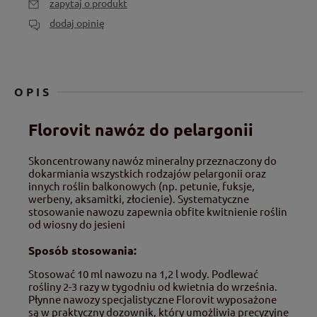
zapytaj o produkt
dodaj opinię
OPIS
Florovit nawóz do pelargonii
Skoncentrowany nawóz mineralny przeznaczony do
dokarmiania wszystkich rodzajów pelargonii oraz
innych roślin balkonowych (np. petunie, fuksje,
werbeny, aksamitki, złocienie). Systematyczne
stosowanie nawozu zapewnia obfite kwitnienie roślin
od wiosny do jesieni
Sposób stosowania:
Stosować 10 ml nawozu na 1,2 l wody. Podlewać
rośliny 2-3 razy w tygodniu od kwietnia do września.
Płynne nawozy specjalistyczne Florovit wyposażone
są w praktyczny dozownik, który umożliwia precyzyjne