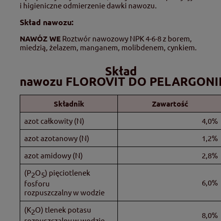
i higieniczne odmierzenie dawki nawozu.
Skład nawozu:
NAWÓZ WE
Roztwór nawozowy NPK 4-6-8 z borem,
miedzią, żelazem, manganem, molibdenem, cynkiem.
Skład
nawozu FLOROVIT DO PELARGONI
Składnik
Zawartość
azot całkowity (N)
4,0%
azot azotanowy (N)
1,2%
azot amidowy (N)
2,8%
(P
O
) pięciotlenek
2
5
6,0%
fosforu
rozpuszczalny w wodzie
(K
O) tlenek potasu
2
8,0%
rozpuszczalny w wodzie