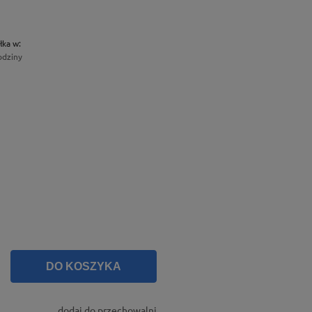
łka w:
odziny
DO KOSZYKA
dodaj do przechowalni