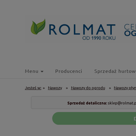
Menu
Producenci
Sprzedaż hurtow
Jesteś w:
»
Nawozy
»
Nawozy do ogrodu
»
Nawozy pły
Sprzedaż detaliczna:
sklep@rolmat.p