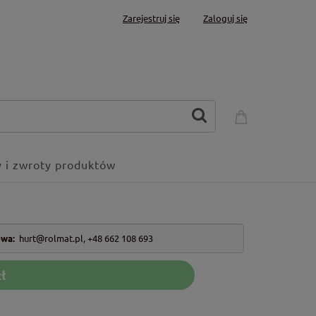
Zarejestruj się
Zaloguj się
 i zwroty produktów
owa:
hurt@rolmat.pl
,
+48 662 108 693
ł