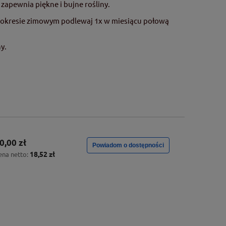
zapewnia piękne i bujne rośliny.
 W okresie zimowym podlewaj 1x w miesiącu połową
y.
0,00 zł
Powiadom o dostępności
18,52 zł
ena netto: