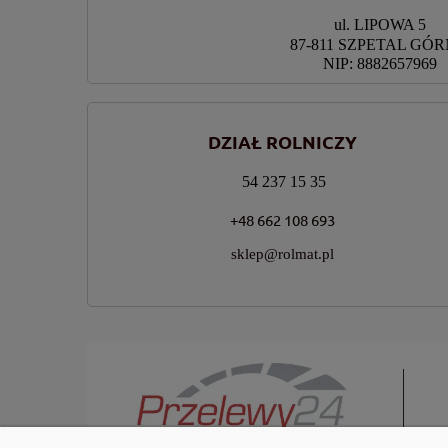
ul. LIPOWA 5
87-811 SZPETAL GÓ
NIP: 8882657969
DZIAŁ ROLNICZY
54 237 15 35
+48 662 108 693
sklep@rolmat.pl