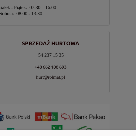
iałek - Piątek: 07:30 – 16:00
Sobota: 08:00 - 13:30
SPRZEDAŻ HURTOWA
54 237 15 35
+48 662 108 693
hurt@rolmat.pl