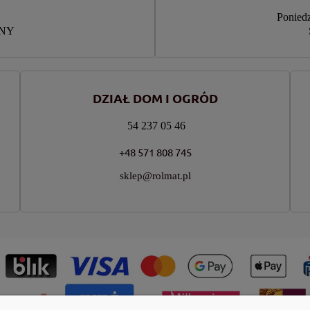
Poniedz
RNY
DZIAŁ DOM I OGRÓD
54 237 05 46
+48 571 808 745
sklep@rolmat.pl