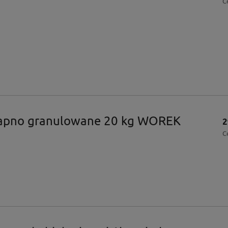
C
pno granulowane 20 kg WOREK
2
C