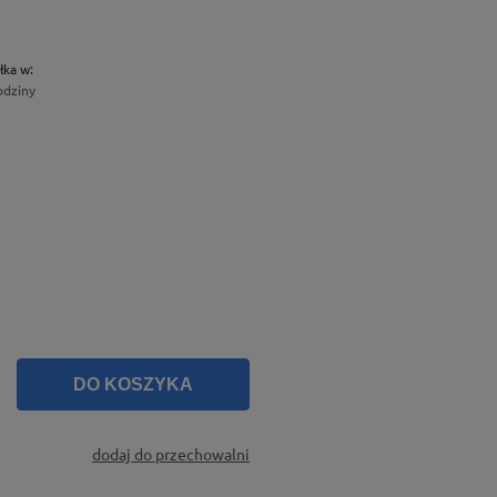
łka w:
odziny
DO KOSZYKA
dodaj do przechowalni