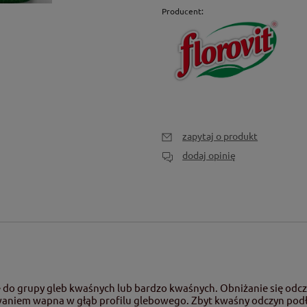
Producent:
zapytaj o produkt
dodaj opinię
 do grupy gleb kwaśnych lub bardzo kwaśnych. Obniżanie się odcz
iem wapna w głąb profilu glebowego. Zbyt kwaśny odczyn podło