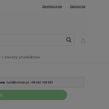
Zarejestruj się
Zaloguj się
 i zwroty produktów
owa:
hurt@rolmat.pl
,
+48 662 108 693
ł