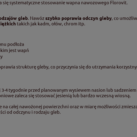
ca się systematyczne stosowanie wapna nawozowego Florovit.
odzajów gleb
. Nawóz
szybko poprawia odczyn gleby
, co umożli
ciężkich
takich jak kadm, ołów, chrom itp.
ynu podłoża
akim jest wapń
by
prawia strukturę gleby, co przyczynia się do utrzymania korzyst
 3-4 tygodnie przed planowanym wysiewem nasion lub sadzeniem 
owe zaleca się stosować jesienią lub bardzo wczesną wiosną.
na całej nawożonej powierzchni oraz w miarę możliwości zmieszać
ci od odczynu i rodzaju gleb.