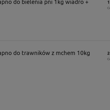
no do bielenia pni 1kg wiadro +
1
C
pno do trawników z mchem 10kg
2
C