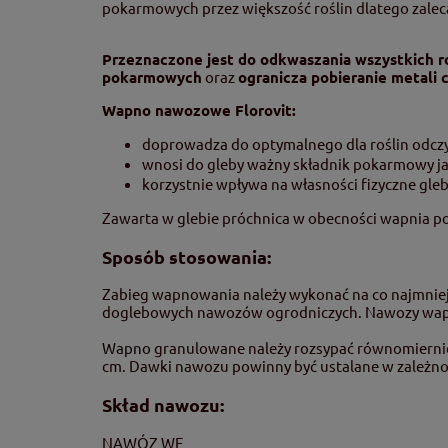
pokarmowych przez większość roślin dlatego zale
Przeznaczone jest do odkwaszania wszystkich r
pokarmowych
oraz
ogranicza pobieranie metali 
Wapno nawozowe Florovit:
doprowadza do optymalnego dla roślin odcz
wnosi do gleby ważny składnik pokarmowy j
korzystnie wpływa na własności fizyczne gle
Zawarta w glebie próchnica w obecności wapnia po
Sposób stosowania:
Zabieg wapnowania należy wykonać na co najmniej
doglebowych nawozów ogrodniczych. Nawozy wapni
Wapno
granulowane należy rozsypać równomiernie 
cm. Dawki nawozu powinny być ustalane w zależnoś
Skład nawozu:
NAWÓZ WE