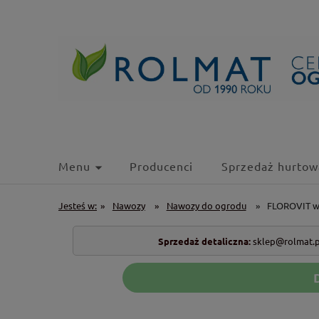
Menu
Producenci
Sprzedaż hurtow
Jesteś w:
»
Nawozy
»
Nawozy do ogrodu
»
FLOROVIT w
Sprzedaż detaliczna:
sklep@rolmat.p