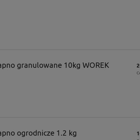
apno granulowane 10kg WOREK
2
C
pno ogrodnicze 1.2 kg
1