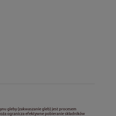
ynu gleby (zakwaszanie gleb) jest procesem
ża ogranicza efektywne pobieranie składników