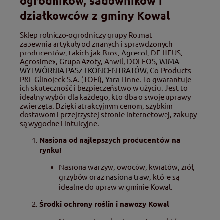
ogrodników, sadowników i
działkowców z gminy Kowal
Sklep rolniczo-ogrodniczy grupy Rolmat
zapewnia artykuły od znanych i sprawdzonych
producentów, takich jak Bros,
Agrecol
, DE HEUS,
Agrosimex, Grupa Azoty, Anwil, DOLFOS,
WIMA
WYTWÓRNIA PASZ I KONCENTRATÓW
, Co-Products
P&L Glinojeck S.A. (TOFI),
Yara
i inne. To gwarantuje
ich skuteczność i bezpieczeństwo w użyciu. Jest to
idealny wybór dla każdego, kto dba o swoje uprawy i
zwierzęta. Dzięki atrakcyjnym cenom, szybkim
dostawom i przejrzystej stronie internetowej, zakupy
są wygodne i intuicyjne.
Nasiona od najlepszych producentów na
rynku!
Nasiona warzyw, owoców, kwiatów, ziół,
grzybów oraz
nasiona traw
, które są
idealne do upraw w gminie Kowal.
Środki ochrony roślin i nawozy Kowal