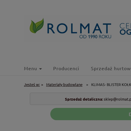
Menu
Producenci
Sprzedaż hurtow
Jesteś w:
»
Materiały budowlane
»
KLIMAS- BLISTER KOŁ
Sprzedaż detaliczna:
sklep@rolmat.p