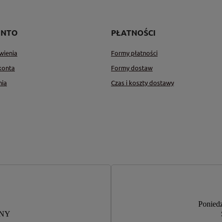
ONTO
PŁATNOŚCI
wienia
Formy płatności
konta
Formy dostaw
nia
Czas i koszty dostawy
Poniedz
RNY