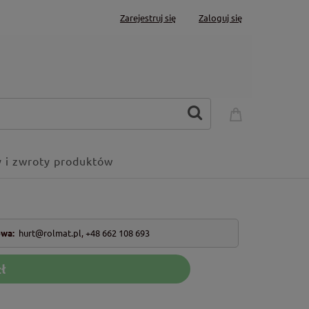
Zarejestruj się
Zaloguj się
 i zwroty produktów
owa:
hurt@rolmat.pl
,
+48 662 108 693
ł