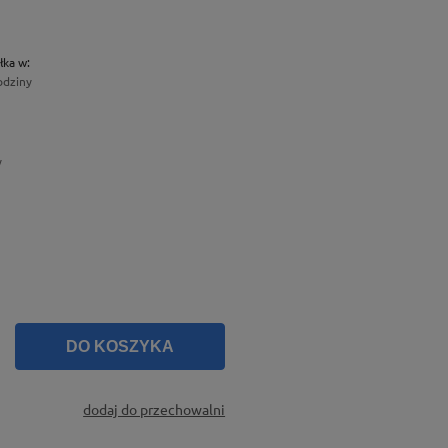
łka w:
odziny
y
DO KOSZYKA
dodaj do przechowalni