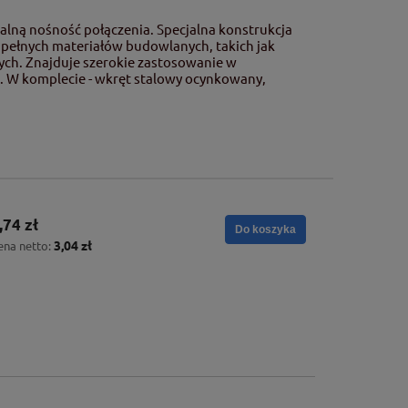
lną nośność połączenia. Specjalna konstrukcja
pełnych materiałów budowlanych, takich jak
wych. Znajduje szerokie zastosowanie w
 W komplecie - wkręt stalowy ocynkowany,
,74 zł
Do koszyka
3,04 zł
ena netto: