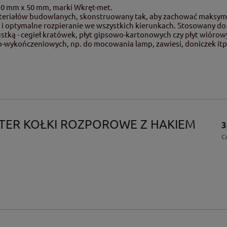
10 mm x 50 mm, marki Wkręt-met.
teriałów budowlanych, skonstruowany tak, aby zachować maksyma
i optymalne rozpieranie we wszystkich kierunkach. Stosowany do 
ustką - cegieł kratówek, płyt gipsowo-kartonowych czy płyt wióro
ykończeniowych, np. do mocowania lamp, zawiesi, doniczek itp.
ISTER KOŁKI ROZPOROWE Z HAKIEM
3
2
C