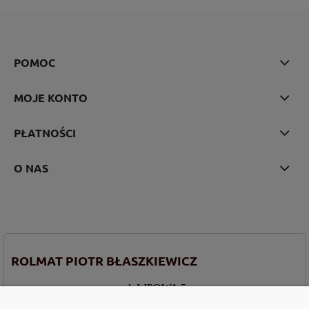
POMOC
MOJE KONTO
PŁATNOŚCI
O NAS
ROLMAT PIOTR BŁASZKIEWICZ
ul. LIPOWA 5
87-811 SZPETAL GÓRNY