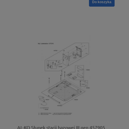
Do koszyka
AL-KO Słupek stacji bazowej III gen 457905