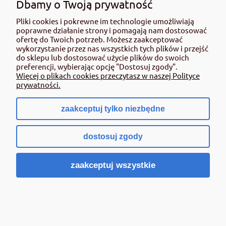
Dbamy o Twoją prywatność
NIP: 8882657969
Pliki cookies i pokrewne im technologie umożliwiają
poprawne działanie strony i pomagają nam dostosować
PRACUJEMY
ofertę do Twoich potrzeb. Możesz zaakceptować
wykorzystanie przez nas wszystkich tych plików i przejść
Poniedziałek - Piątek: 07:30 – 16:00
do sklepu lub dostosować użycie plików do swoich
Sobota: 08:00 - 13:30
preferencji, wybierając opcję "Dostosuj zgody".
Więcej o plikach cookies przeczytasz w naszej Polityce
prywatności.
zaakceptuj tylko niezbędne
DZIAŁ ROLNICZY
54 237 15 35
dostosuj zgody
+48 662 108 693
zaakceptuj wszystkie
sklep@rolmat.pl
DZIAŁ DOM I OGRÓD