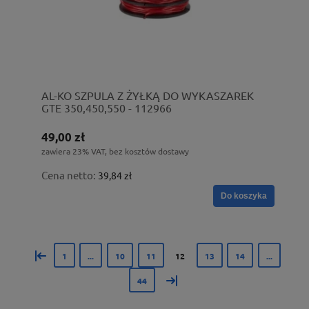
AL-KO SZPULA Z ŻYŁKĄ DO WYKASZAREK
GTE 350,450,550 - 112966
49,00 zł
zawiera 23% VAT, bez kosztów dostawy
Cena netto:
39,84 zł
Do koszyka
«
1
...
10
11
12
13
14
...
»
44