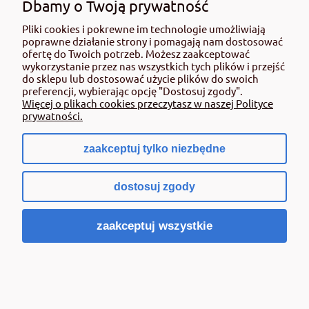
Dbamy o Twoją prywatność
PRACUJEMY
Pliki cookies i pokrewne im technologie umożliwiają
Poniedziałek - Piątek: 07:30 – 16:00
poprawne działanie strony i pomagają nam dostosować
Sobota: 08:00 - 13:30
ofertę do Twoich potrzeb. Możesz zaakceptować
wykorzystanie przez nas wszystkich tych plików i przejść
do sklepu lub dostosować użycie plików do swoich
preferencji, wybierając opcję "Dostosuj zgody".
Więcej o plikach cookies przeczytasz w naszej Polityce
DZIAŁ ROLNICZY
prywatności.
54 237 15 35
zaakceptuj tylko niezbędne
+48 662 108 693
dostosuj zgody
sklep@rolmat.pl
zaakceptuj wszystkie
DZIAŁ DOM I OGRÓD
54 237 05 46