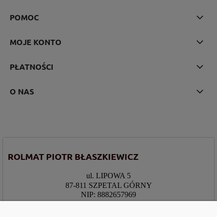
POMOC
MOJE KONTO
PŁATNOŚCI
O NAS
ROLMAT PIOTR BŁASZKIEWICZ
ul. LIPOWA 5
87-811 SZPETAL GÓRNY
NIP: 8882657969