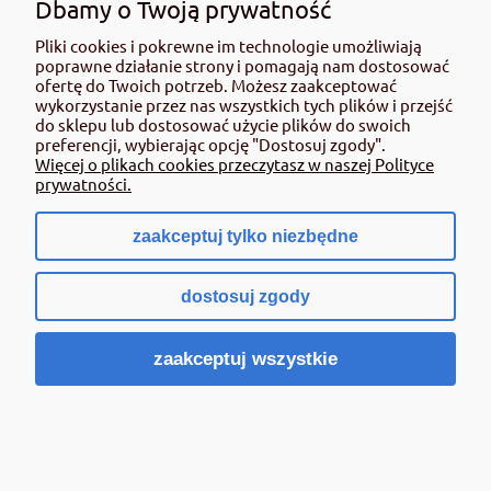
Dbamy o Twoją prywatność
Pliki cookies i pokrewne im technologie umożliwiają
poprawne działanie strony i pomagają nam dostosować
ofertę do Twoich potrzeb. Możesz zaakceptować
wykorzystanie przez nas wszystkich tych plików i przejść
do sklepu lub dostosować użycie plików do swoich
preferencji, wybierając opcję "Dostosuj zgody".
Więcej o plikach cookies przeczytasz w naszej Polityce
prywatności.
zaakceptuj tylko niezbędne
dostosuj zgody
CELL-FAST Zestaw przyłączeniowy IDEAL
zaakceptuj wszystkie
23,00 zł
zawiera 23% VAT, bez kosztów dostawy
Cena netto:
18,70 zł