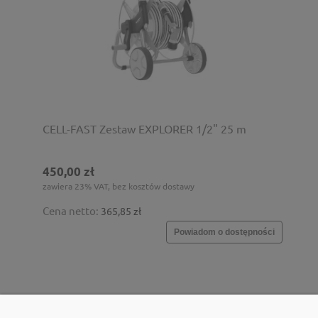
CELL-FAST Zestaw EXPLORER 1/2" 25 m
450,00 zł
zawiera 23% VAT, bez kosztów dostawy
Cena netto:
365,85 zł
Powiadom o dostępności