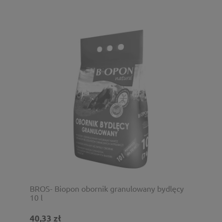
BROS- Biopon obornik granulowany bydlęcy
10 l
40,33 zł