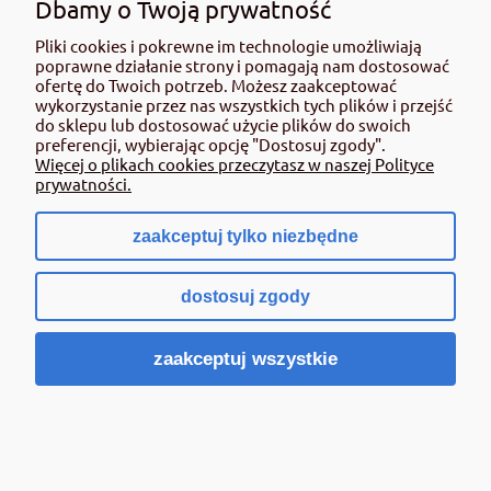
Dbamy o Twoją prywatność
3 800,00 zł
Pliki cookies i pokrewne im technologie umożliwiają
poprawne działanie strony i pomagają nam dostosować
zawiera 8% VAT, bez kosztów dostawy
ofertę do Twoich potrzeb. Możesz zaakceptować
( 1 litr = 3,80 zł )
wykorzystanie przez nas wszystkich tych plików i przejść
do sklepu lub dostosować użycie plików do swoich
Cena netto:
3 518,52 zł
preferencji, wybierając opcję "Dostosuj zgody".
Do koszyka
Więcej o plikach cookies przeczytasz w naszej Polityce
prywatności.
zaakceptuj tylko niezbędne
dostosuj zgody
zaakceptuj wszystkie