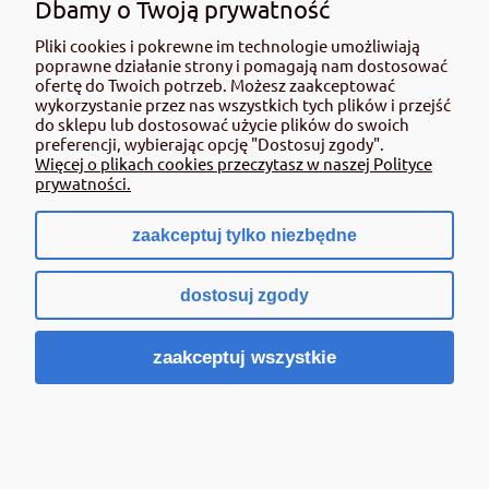
Dbamy o Twoją prywatność
14,54 zł
Pliki cookies i pokrewne im technologie umożliwiają
zawiera 8% VAT, bez kosztów dostawy
poprawne działanie strony i pomagają nam dostosować
Cena netto:
13,46 zł
ofertę do Twoich potrzeb. Możesz zaakceptować
wykorzystanie przez nas wszystkich tych plików i przejść
Do koszyka
do sklepu lub dostosować użycie plików do swoich
preferencji, wybierając opcję "Dostosuj zgody".
Więcej o plikach cookies przeczytasz w naszej Polityce
prywatności.
zaakceptuj tylko niezbędne
dostosuj zgody
zaakceptuj wszystkie