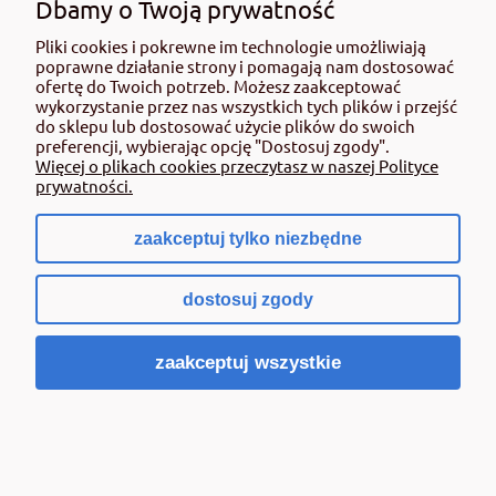
Dbamy o Twoją prywatność
99,00 zł
Pliki cookies i pokrewne im technologie umożliwiają
poprawne działanie strony i pomagają nam dostosować
zawiera 8% VAT, bez kosztów dostawy
ofertę do Twoich potrzeb. Możesz zaakceptować
( 1 tona = 3 960,00 zł )
wykorzystanie przez nas wszystkich tych plików i przejść
do sklepu lub dostosować użycie plików do swoich
Cena netto:
91,67 zł
preferencji, wybierając opcję "Dostosuj zgody".
Do koszyka
Więcej o plikach cookies przeczytasz w naszej Polityce
prywatności.
zaakceptuj tylko niezbędne
dostosuj zgody
zaakceptuj wszystkie