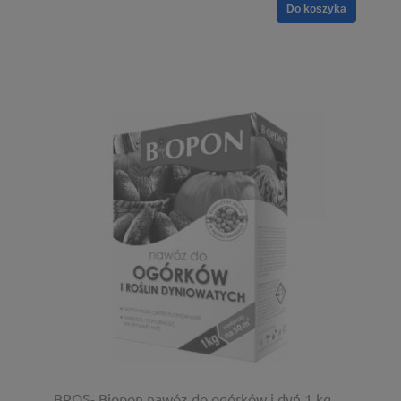
Do koszyka
BROS- Biopon nawóz do ogórków i dyń 1 kg