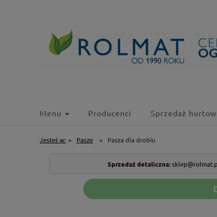
Menu
Producenci
Sprzedaż hurtow
Jesteś w:
»
Pasze
»
Pasza dla drobiu
Sprzedaż detaliczna:
sklep@rolmat.p