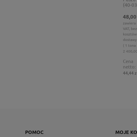
(40-03
48,00
zawiera
VAT, bez
kosztów
dostawy
( 1 tona
2 400,00
Cena
netto:
44,44 z
POMOC
MOJE K