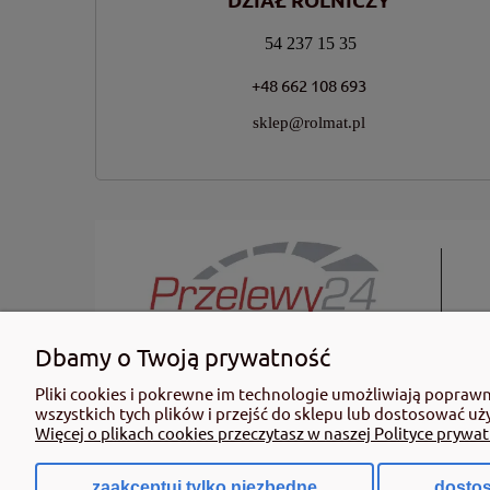
54 237 15 35
+48 662 108 693
sklep@rolmat.pl
Dbamy o Twoją prywatność
KUPUJĄC ŚRODKI OCHRONY ROŚLIN PAMIĘTAJ: Ze środków ochro
Pliki cookies i pokrewne im technologie umożliwiają popraw
informacje dotyczące produktu. Zwróć uwagę na zwroty wsk
wszystkich tych plików i przejść do sklepu lub dostosować uż
profesjonalnego mogą być nabyte tylko i wyłącznie przez oso
Więcej o plikach cookies przeczytasz w naszej Polityce prywat
dn. 8 marca 2013 r. o Środkach Ochrony Roślin Dz. Ustw 2020
zaakceptuj tylko niezbędne
dostos