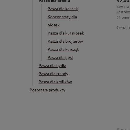
92,00
Pasza dla drobiu
zawiera
Pasza dla kaczek
kosztów
Koncentraty dla
( 1 tona 
niosek
Cena n
Pasza dla kur niosek
Pasza dla brojlerów
Pasza dla kurcząt
Pasza dla gęsi
Pasza dla bydła
Pasza dla trzody
Pasza dla królików
Pozostałe produkty
Pasza