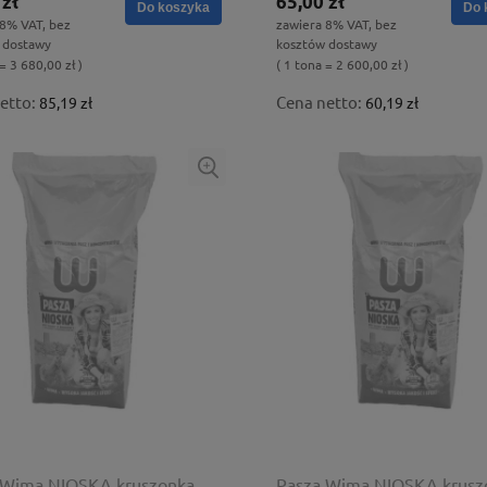
 zł
65,00 zł
Do koszyka
Do 
 8% VAT, bez
zawiera 8% VAT, bez
 dostawy
kosztów dostawy
= 3 680,00 zł )
( 1 tona = 2 600,00 zł )
etto:
Cena netto:
85,19 zł
60,19 zł
 Wima NIOSKA kruszonka
Pasza Wima NIOSKA krusz