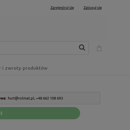
Zarejestruj się
Zaloguj się
 i zwroty produktów
owa:
hurt@rolmat.pl
,
+48 662 108 693
ł