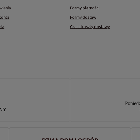
wienia
Formy płatności
konta
Formy dostaw
nia
Czas i koszty dostawy
Poniedz
RNY
DZIAŁ DOM I OGRÓD