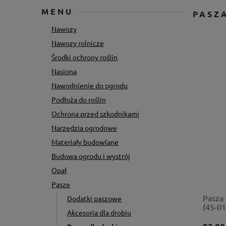
MENU
PASZ
Nawozy
Nawozy rolnicze
Środki ochrony roślin
Nasiona
Nawodnienie do ogrodu
Podłoża do roślin
Ochrona przed szkodnikami
Narzędzia ogrodowe
Materiały budowlane
Budowa ogrodu i wystrój
Opał
Pasze
Pasza
Dodatki paszowe
(45-01
Akcesoria dla drobiu
niosek