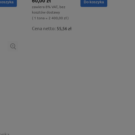
60,00 zł
koszyka
Do koszyka
zawiera 8% VAT, bez
kosztów dostawy
( 1 tona = 2 400,00 zł )
Cena netto:
55,56 zł
onka