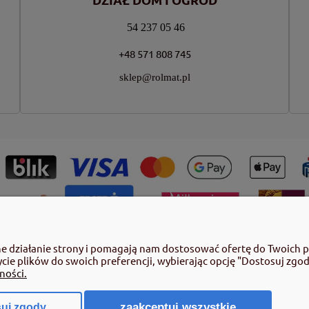
54 237 05 46
+48 571 808 745
sklep@rolmat.pl
ny roślin należy korzystać z zachowaniem bezpieczeństwa. Przed każdym
ne działanie strony i pomagają nam dostosować ofertę do Twoich 
azujące rodzaj zagrożenia oraz przestrzegaj środków bezpieczeństwa za
ycie plików do swoich preferencji, wybierając opcję "Dostosuj zgod
by pełnoletnie oraz posiadające kwalifikacje wymagane od osób nabywających
ności.
 poz.2097 z pózn. zm.) Niespełnienie powyższych warunków jest złamaniem re
zaakceptuj wszystkie
uj zgody