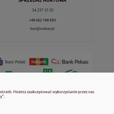
54 237 15 35
+48 662 108 693
hurt@rolmat.pl
 użyciem przeczytaj informacje zamieszczone w etykiecie i
potrzeb. Możesz zaakceptować wykorzystanie przez nas
mieszczonych w etykiecie. Środki ochrony roślin do użytku
y".
 środki ochrony roślin określone w ustawie (art. 28 Ustawy z
gulaminu sklepu.