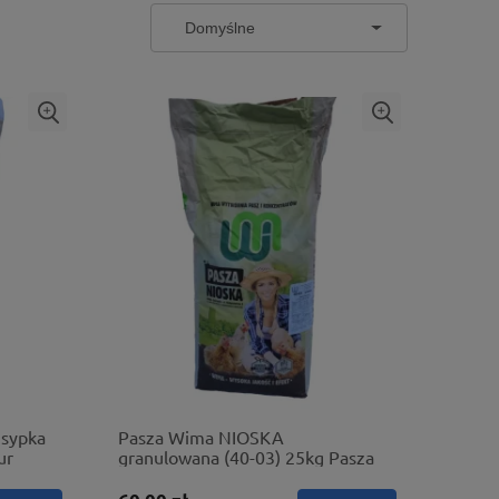
 sypka
Pasza Wima NIOSKA
ur
granulowana (40-03) 25kg Pasza
dla kur niosek