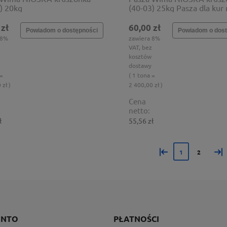
) 20kg
(40-03) 25kg Pasza dla kur 
 zł
60,00 zł
Powiadom o dostępności
Powiadom o dost
 8%
zawiera 8%
VAT, bez
kosztów
dostawy
 =
( 1 tona =
 zł )
2 400,00 zł )
Cena
netto:
ł
55,56 zł
«
»
1
2
ONTO
PŁATNOŚCI