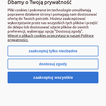
Dbamy o Twoją prywatność
Pliki cookies i pokrewne im technologie umożliwiają
poprawne działanie strony i pomagają nam dostosować
ofertę do Twoich potrzeb. Możesz zaakceptować
wykorzystanie przez nas wszystkich tych plików i przejść
do sklepu lub dostosować użycie plików do swoich
preferencji, wybierając opcję "Dostosuj zgody".
Więcej o plikach cookies przeczytasz w naszej Polityce
prywatności.
zaakceptuj tylko niezbędne
dostosuj zgody
zaakceptuj wszystkie
SUMIN Starane Trawnik 260 EW 20ml środek
chwastobójczy
24,00 zł
zawiera 8% VAT, bez kosztów dostawy