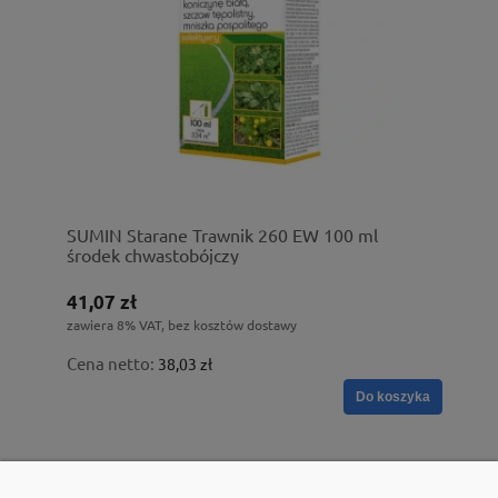
SUMIN Starane Trawnik 260 EW 100 ml
środek chwastobójczy
41,07 zł
zawiera 8% VAT, bez kosztów dostawy
Cena netto:
38,03 zł
Do koszyka