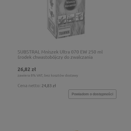
SUBSTRAL Mniszek Ultra 070 EW 250 ml
środek chwastobójczy do zwalczania
chwastów dwuliściennych na trawnikach,
boiskach i polach golfowych
26,82 zł
zawiera 8% VAT, bez kosztów dostawy
Cena netto:
24,83 zł
Powiadom o dostępności