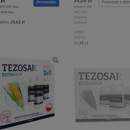
 zł
34,00 zł
Do koszyka
Powiadom o dost
 8% VAT, bez
zawiera 8%
 dostawy
VAT, bez
kosztów
etto:
29,63 zł
dostawy
Cena
netto:
31,48 zł