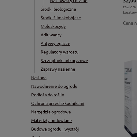
32,00
Na chwasty totalne
zawiera
Środki biologiczne
kosztów
Środki ślimakobójcze
Cena n
Moluskocydy
Adiuwanty
Antywylegacze
Regulatory wzrostu
Szczepionki mikoryzowe
Zaprawy nasienne
Nasiona
Nawodnienie do ogrodu
Podłoża do roślin
Ochrona przed szkodnikami
Narzędzia ogrodowe
Materiały budowlane
Budowa ogrodu i wystrój