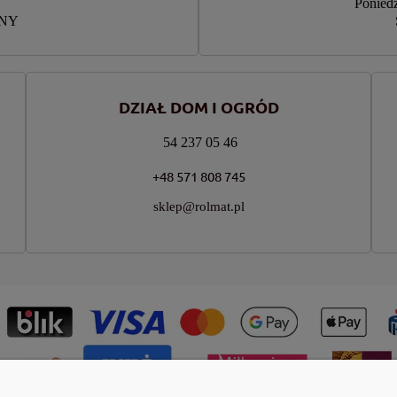
Poniedz
RNY
DZIAŁ DOM I OGRÓD
54 237 05 46
+48 571 808 745
sklep@rolmat.pl