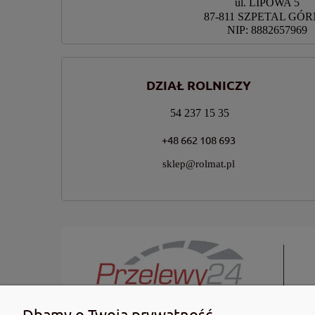
ul. LIPOWA 5
87-811 SZPETAL GÓ
NIP: 8882657969
DZIAŁ ROLNICZY
54 237 15 35
+48 662 108 693
sklep@rolmat.pl
Dbamy o Twoją prywatność