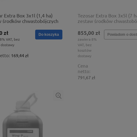
r Extra Box 3x1l (1,4 ha)
Tezosar Extra Box 3x5l (7 h
w środków chwastobójczych
zestaw środków chwastobó
0 zł
855,00 zł
Do koszyka
Powiadom o dost
 8% VAT, bez
zawiera 8%
 dostawy
VAT, bez
kosztów
etto:
169,44 zł
dostawy
Cena
netto:
791,67 zł