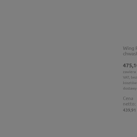
Wing P
chwas
475,1
zawiera
VAT, bez
kosztów
dostawy
Cena
netto:
439,91 