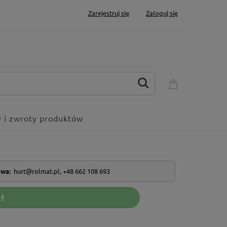
Zarejestruj się
Zaloguj się
 i zwroty produktów
owa:
hurt@rolmat.pl
,
+48 662 108 693
ł