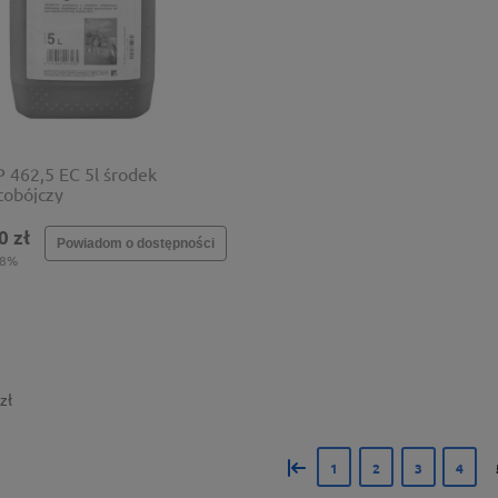
 462,5 EC 5l środek
tobójczy
0 zł
Powiadom o dostępności
 8%
zł
«
1
2
3
4