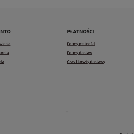
ONTO
PŁATNOŚCI
wienia
Formy płatności
konta
Formy dostaw
nia
Czas i koszty dostawy