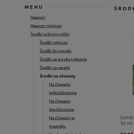
MENU
ŚROD
Nawozy
Nawozy rolnicze
Środki ochrony roślin
Środki rolnicze
Środki do ogrodu
Środki na grzyby i pleśnie
Środki na owady
Środki na chwasty
Na chwasty
jednoliścienne
Na chwasty
dwuliścienne
SUMIN
Na chwasty w
50 ml 
trawniku