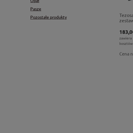
Opał
Pasze
Tezosa
Pozostałe produkty
zesta
183,0
zawiera
kosztów
Cena n