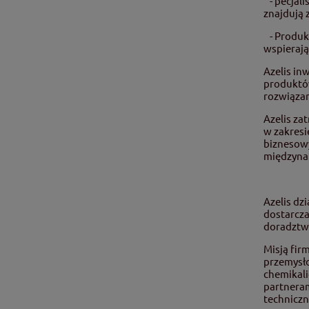
- pecjali
znajdują 
- Produkt
wspierają
Azelis i
produktów
rozwiąza
Azelis za
w zakresi
biznesowy
międzynar
Azelis dz
dostarcza
doradztwo
Misją fir
przemysło
chemikali
partnera
techniczn