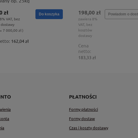
wany op. 25kg
0 zł
198,00 zł
Do koszyka
Powiadom o dost
 8% VAT, bez
zawiera 8%
 dostawy
VAT, bez
kosztów
= 7 000,00 zł )
dostawy
etto:
162,04 zł
Cena
netto:
183,33 zł
ONTO
PŁATNOŚCI
wienia
Formy płatności
konta
Formy dostaw
nia
Czas i koszty dostawy