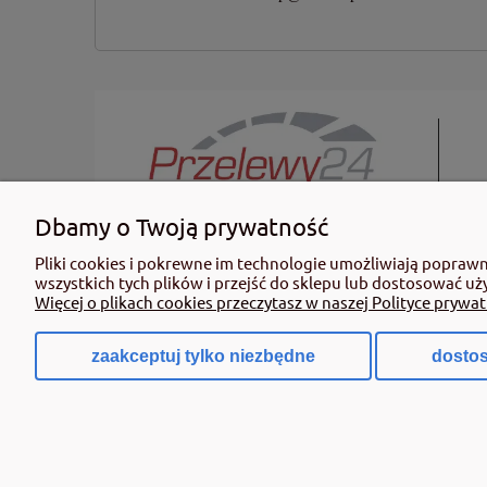
Dbamy o Twoją prywatność
KUPUJĄC ŚRODKI OCHRONY ROŚLIN PAMIĘTAJ: Ze środków ochro
Pliki cookies i pokrewne im technologie umożliwiają popraw
informacje dotyczące produktu. Zwróć uwagę na zwroty wsk
wszystkich tych plików i przejść do sklepu lub dostosować uż
profesjonalnego mogą być nabyte tylko i wyłącznie przez oso
Więcej o plikach cookies przeczytasz w naszej Polityce prywat
dn. 8 marca 2013 r. o Środkach Ochrony Roślin Dz. Ustw 2020
zaakceptuj tylko niezbędne
dostos