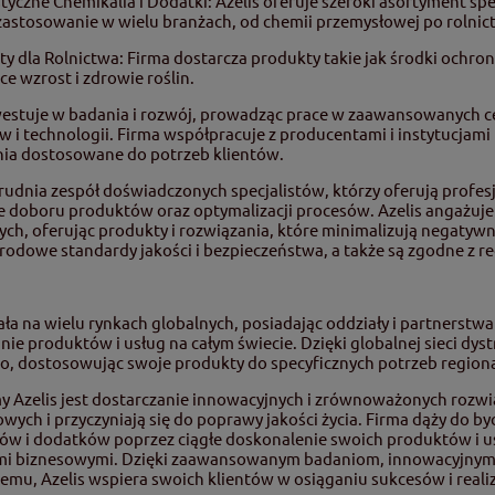
styczne Chemikalia i Dodatki: Azelis oferuje szeroki asortyment sp
zastosowanie w wielu branżach, od chemii przemysłowej po rolnic
y dla Rolnictwa: Firma dostarcza produkty takie jak środki ochron
ce wzrost i zdrowie roślin.
nwestuje w badania i rozwój, prowadząc prace w zaawansowanych
 i technologii. Firma współpracuje z producentami i instytucja
nia dostosowane do potrzeb klientów.
trudnia zespół doświadczonych specjalistów, którzy oferują profes
e doboru produktów oraz optymalizacji procesów. Azelis angażu
ch, oferując produkty i rozwiązania, które minimalizują negatyw
odowe standardy jakości i bezpieczeństwa, a także są zgodne z r
iała na wielu rynkach globalnych, posiadając oddziały i partnerstw
nie produktów i usług na całym świecie. Dzięki globalnej sieci dyst
, dostosowując swoje produkty do specyficznych potrzeb region
my Azelis jest dostarczanie innowacyjnych i zrównoważonych rozw
wych i przyczyniają się do poprawy jakości życia. Firma dąży do byc
ów i dodatków poprzez ciągłe doskonalenie swoich produktów i usł
mi biznesowymi. Dzięki zaawansowanym badaniom, innowacyjnym
emu, Azelis wspiera swoich klientów w osiąganiu sukcesów i reali