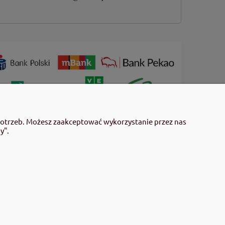
 użyciem przeczytaj informacje zamieszczone w etykiecie i
potrzeb. Możesz zaakceptować wykorzystanie przez nas
mieszczonych w etykiecie. Środki ochrony roślin do użytku
y".
 środki ochrony roślin określone w ustawie (art. 28 Ustawy z
gulaminu sklepu.