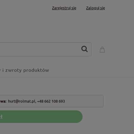
Zarejestruj się
Zaloguj się
 i zwroty produktów
owa:
hurt@rolmat.pl
,
+48 662 108 693
ł