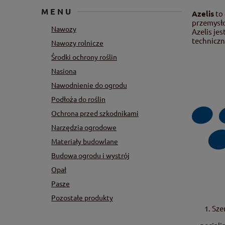
MENU
Azelis
to 
przemysł
Nawozy
Azelis je
techniczn
Nawozy rolnicze
Środki ochrony roślin
Nasiona
Nawodnienie do ogrodu
Podłoża do roślin
Ochrona przed szkodnikami
Narzędzia ogrodowe
Materiały budowlane
Budowa ogrodu i wystrój
Opał
Pasze
Pozostałe produkty
Sze