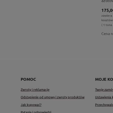
azoto
175,0
zawiera
kosztów
( 1 tona 
Cena n
POMOC
MOJE K
Zwroty i reklamacje
Twoje zamó
Odstąpienie od umowy i zwroty produktów
Ustawienia 
Jak kupować?
Przechowal
Pytania i odpowiedzi