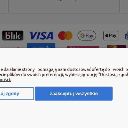
ny roślin należy korzystać z zachowaniem bezpieczeństwa. Przed każdym
ne działanie strony i pomagają nam dostosować ofertę do Twoich 
azujące rodzaj zagrożenia oraz przestrzegaj środków bezpieczeństwa za
ycie plików do swoich preferencji, wybierając opcję "Dostosuj zgod
by pełnoletnie oraz posiadające kwalifikacje wymagane od osób nabywających
ności.
 poz.2097 z pózn. zm.) Niespełnienie powyższych warunków jest złamaniem re
zaakceptuj wszystkie
uj zgody
Sklep internetowy Shoper.pl