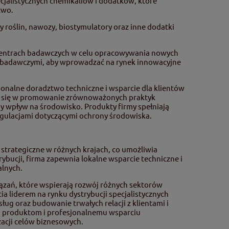
ecjalistycznych chemikaliów i dodatków, które
two.
y roślin, nawozy, biostymulatory oraz inne dodatki
 centrach badawczych w celu opracowywania nowych
mi badawczymi, aby wprowadzać na rynek innowacyjne
jonalne doradztwo techniczne i wsparcie dla klientów
je się w promowanie zrównoważonych praktyk
ny wpływ na środowisko. Produkty firmy spełniają
egulacjami dotyczącymi ochrony środowiska.
a strategiczne w różnych krajach, co umożliwia
rybucji, firma zapewnia lokalne wsparcie techniczne i
alnych.
iązań, które wspierają rozwój różnych sektorów
ia liderem na rynku dystrybucji specjalistycznych
ug oraz budowanie trwałych relacji z klientami i
 produktom i profesjonalnemu wsparciu
zacji celów biznesowych.