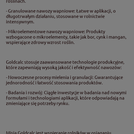
roślinach.
- Granulowane nawozy wapniowe: Łatwe w aplikacji, o
długotrwałym działaniu, stosowane w rolnictwie
intensywnym.
- Mikroelementowe nawozy wapniowe: Produkty
wzbogacone o mikroelementy, takie jak bor, cynk i mangan,
wspierające zdrowy wzrost roślin.
Goldcalc stosuje zaawansowane technologie produkcyjne,
które zapewniają wysoką jakość i efektywność nawozów:
- Nowoczesne procesy mielenia i granulacji: Gwarantujące
jednorodność i łatwość stosowania produktów.
- Badania i rozwój: Ciągłe inwestycje w badania nad nowymi
formułami i technologiami aplikacji, które odpowiadają na
zmieniające się potrzeby rynku.
Misją Goldcalc jest wspieranie rolników w osiąganiu