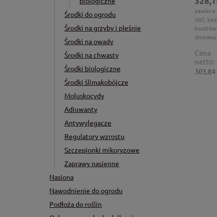
328,1
biologiczne
zawiera
Środki do ogrodu
VAT, bez
Środki na grzyby i pleśnie
kosztów
dostawy
Środki na owady
Cena
Środki na chwasty
netto:
Środki biologiczne
303,84 
Środki ślimakobójcze
Moluskocydy
Adiuwanty
Antywylegacze
Regulatory wzrostu
Szczepionki mikoryzowe
Zaprawy nasienne
Nasiona
Nawodnienie do ogrodu
Podłoża do roślin