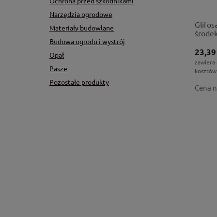
Ochrona przed szkodnikami
Narzędzia ogrodowe
Glifos
Materiały budowlane
środe
Budowa ogrodu i wystrój
23,39
Opał
zawiera
Pasze
kosztów
Pozostałe produkty
Cena n