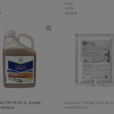
Cena
netto:
ł
78,56 zł
 ACTIV PLUS 5L środek
Inazuma 130 WG 0,25 kg ś
tobójczy
owadobójczy