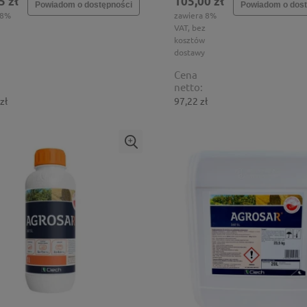
5 zł
105,00 zł
Powiadom o dostępności
Powiadom o dost
 8%
zawiera 8%
VAT, bez
kosztów
dostawy
Cena
netto:
zł
97,22 zł