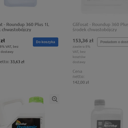
at - Roundup 360 Plus 1L
Glifosat - Roundup 360 Plu
k chwastobójczy
środek chwastobójczy
 zł
153,36 zł
Do koszyka
Powiadom o dost
 8% VAT, bez
zawiera 8%
 dostawy
VAT, bez
kosztów
etto:
33,63 zł
dostawy
Cena
netto:
142,00 zł