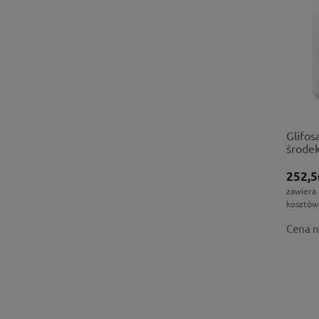
Glifos
środe
252,5
zawiera
kosztów
Cena n