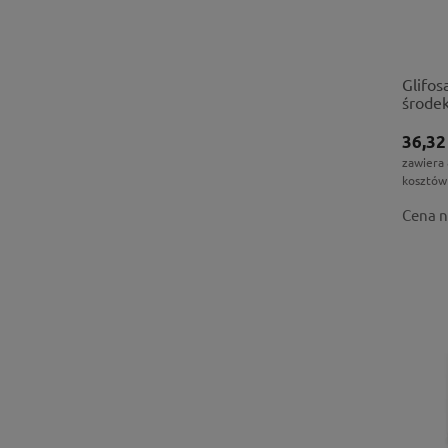
Glifos
środe
36,32
zawiera
kosztów
Cena n