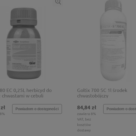
80 EC 0,25L herbicyd do
Goltix 700 SC 1l środek
z chwastami w cebuli
chwastobójczy
 zł
84,84 zł
Powiadom o dostępności
Powiadom o dost
 8%
zawiera 8%
VAT, bez
kosztów
dostawy