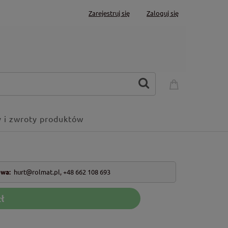
Zarejestruj się
Zaloguj się
 i zwroty produktów
owa:
hurt@rolmat.pl
,
+48 662 108 693
ł