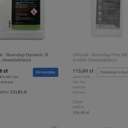
at - Roundup Dynamic 5l
Glifosat - Roundup Flex 48
k chwastobójczy
środek chwastobójczy
6 zł
115,00 zł
Do koszyka
Powiadom o dost
 8% VAT, bez
zawiera 8%
 dostawy
VAT, bez
kosztów
etto:
233,85 zł
dostawy
Cena
netto:
106,48 zł