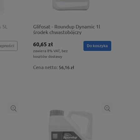
s 5L
Glifosat - Roundup Dynamic 1l
środek chwastobójczy
60,65 zł
ępności
Do koszyka
zawiera 8% VAT, bez
kosztów dostawy
Cena netto:
56,16 zł