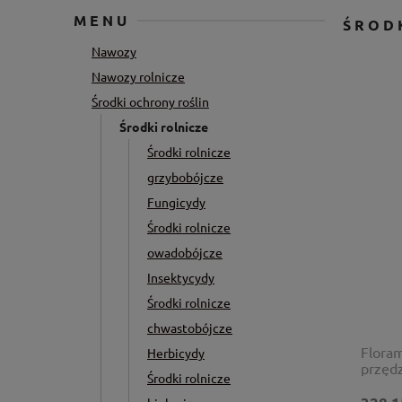
MENU
ŚROD
Nawozy
Nawozy rolnicze
Środki ochrony roślin
Środki rolnicze
Środki rolnicze
grzybobójcze
Fungicydy
Środki rolnicze
owadobójcze
Insektycydy
Środki rolnicze
chwastobójcze
Floram
Herbicydy
przędz
Środki rolnicze