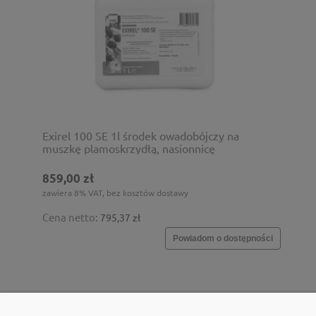
Exirel 100 SE 1l środek owadobójczy na
muszkę plamoskrzydłą, nasionnicę
trześniówkę i tarcznika
859,00 zł
zawiera 8% VAT, bez kosztów dostawy
Cena netto:
795,37 zł
Powiadom o dostępności