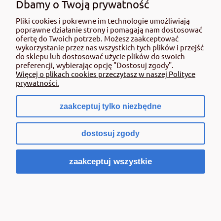
Dbamy o Twoją prywatność
Pliki cookies i pokrewne im technologie umożliwiają
poprawne działanie strony i pomagają nam dostosować
ofertę do Twoich potrzeb. Możesz zaakceptować
wykorzystanie przez nas wszystkich tych plików i przejść
do sklepu lub dostosować użycie plików do swoich
preferencji, wybierając opcję "Dostosuj zgody".
Więcej o plikach cookies przeczytasz w naszej Polityce
prywatności.
zaakceptuj tylko niezbędne
dostosuj zgody
Faworyt 300 SL 1L środek chwastobójczy
zaakceptuj wszystkie
198,00 zł
zawiera 8% VAT, bez kosztów dostawy
Cena netto:
183,33 zł
Powiadom o dostępności