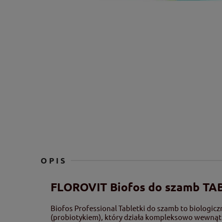
OPIS
FLOROVIT Biofos do szamb TA
Biofos Professional Tabletki do szamb to biologicz
(probiotykiem), który działa kompleksowo wewnąt