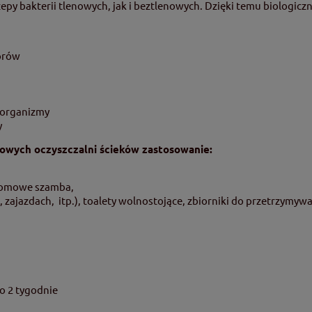
py bakterii tlenowych, jak i beztlenowych. Dzięki temu biologiczn
orów
roorganizmy
y
mowych oczyszczalni ścieków zastosowanie:
ydomowe szamba,
 zajazdach, itp.), toalety wolnostojące, zbiorniki do przetrzymyw
o 2 tygodnie