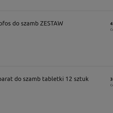
ofos do szamb ZESTAW
4
C
arat do szamb tabletki 12 sztuk
3
C