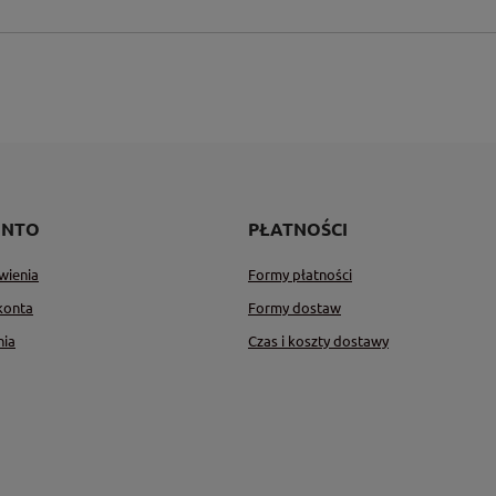
ONTO
PŁATNOŚCI
wienia
Formy płatności
konta
Formy dostaw
nia
Czas i koszty dostawy