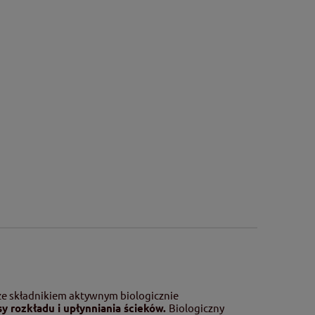
ze składnikiem aktywnym biologicznie
sy rozkładu i upłynniania ścieków.
Biologiczny