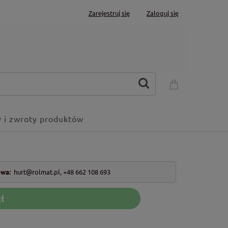
Zarejestruj się
Zaloguj się
 i zwroty produktów
owa:
hurt@rolmat.pl
,
+48 662 108 693
ł