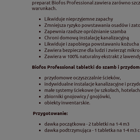
preparat Biofos Professional zawiera zarówno szcze
warunkach.
Likwiduje nieprzyjemne zapachy
Zmniejsza ryzyko powstawania osadów i zat
Zapewnia rzadsze opróżnianie szamba
Chroni domową instalację kanalizacyjną
Likwiduje i zapobiega powstawaniu kożucha
Zawiera bezpieczne dla ludzi i zwierząt mik
Zawiera w 100% naturalny ekstrakt z lawend
Biofos Professional tabletki do szamb i przydo
przydomowe oczyszczalnie ścieków,
indywidualne instalacje kanalizacyjne i prz
małe systemy ściekowe (w szkołach, hotelach,
zbiorniki gnojowicy / gnojówki,
obiekty inwentarskie.
Przygotowanie:
dawka początkowa - 2 tabletki na 1-4 m3
dawka podtrzymująca - 1 tabletka na 1-4 m3 c