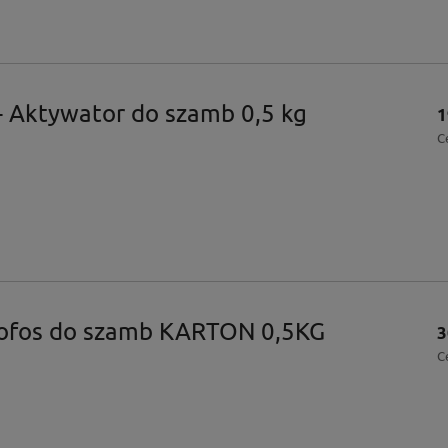
- Aktywator do szamb 0,5 kg
1
C
ofos do szamb KARTON 0,5KG
3
C