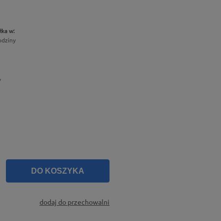
łka w:
odziny
y
DO KOSZYKA
dodaj do przechowalni