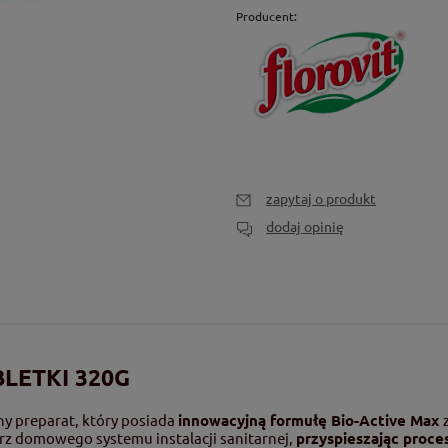
Producent:
zapytaj o produkt
dodaj opinię
BLETKI 320G
ny preparat, który posiada
innowacyjną formułę Bio-Active Max
rz domowego systemu instalacji sanitarnej,
przyspieszając proce