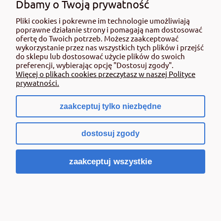
Dbamy o Twoją prywatność
Pliki cookies i pokrewne im technologie umożliwiają
CELL-FAST Głowica mała do grabi ENERGO
poprawne działanie strony i pomagają nam dostosować
ofertę do Twoich potrzeb. Możesz zaakceptować
wykorzystanie przez nas wszystkich tych plików i przejść
33,35 zł
do sklepu lub dostosować użycie plików do swoich
preferencji, wybierając opcję "Dostosuj zgody".
zawiera 23% VAT, bez kosztów dostawy
Więcej o plikach cookies przeczytasz w naszej Polityce
Cena netto:
27,11 zł
prywatności.
Powiadom o dostępności
zaakceptuj tylko niezbędne
dostosuj zgody
«
1
...
16
17
18
19
20
...
»
44
zaakceptuj wszystkie