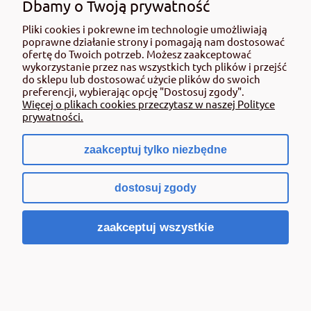
Dbamy o Twoją prywatność
Pliki cookies i pokrewne im technologie umożliwiają
MOJE KONTO
poprawne działanie strony i pomagają nam dostosować
ofertę do Twoich potrzeb. Możesz zaakceptować
wykorzystanie przez nas wszystkich tych plików i przejść
PŁATNOŚCI
do sklepu lub dostosować użycie plików do swoich
preferencji, wybierając opcję "Dostosuj zgody".
Więcej o plikach cookies przeczytasz w naszej Polityce
O NAS
prywatności.
zaakceptuj tylko niezbędne
dostosuj zgody
ROLMAT PIOTR BŁASZKIEWICZ
zaakceptuj wszystkie
ul. LIPOWA 5
87-811 SZPETAL GÓRNY
NIP: 8882657969
PRACUJEMY