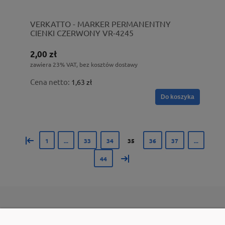
VERKATTO - MARKER PERMANENTNY
CIENKI CZERWONY VR-4245
2,00 zł
zawiera 23% VAT, bez kosztów dostawy
Cena netto:
1,63 zł
Do koszyka
«
1
...
33
34
35
36
37
...
»
44
POMOC