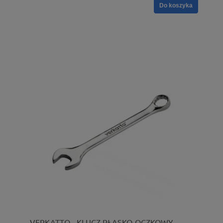
Do koszyka
VERKATTO - KLUCZ PŁASKO-OCZKOWY